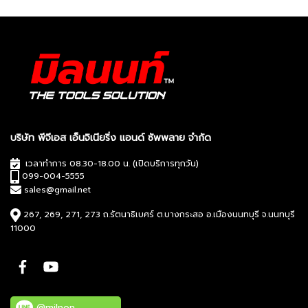
บริษัท พีจีเอส เอ็นจิเนียริ่ง แอนด์ ซัพพลาย จำกัด
เวลาทำการ 08.30-18.00 น. (เปิดบริการทุกวัน)
099-004-5555
sales@gmail.net
267, 269, 271, 273 ถ.รัตนาธิเบศร์ ต.บางกระสอ อ.เมืองนนทบุรี จ.นนทบุรี
11000
@milnon