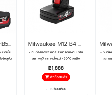
Milwaukee M12 HB5 แบตเตอรี่ 12 โวลต์ 5.0 แอมป์อาว HIGH OUTPUT
Milwaukee M12 B4 แบตเตอรี่ 12 โวลต์ 4.0 แอมป์อาว
นได้เย็น
- ทนต่อสภาพอากาศ สามารถใช้งานได้ใน
- ทนต่อ
ังโซลูชัน
สภาพภูมิกากาศตั้งแต่ -20°C จนถึง
สภาพภ
รงสร้างดี
75°C - มีความเสถียร ทำให้มั่นใจได้ว่าคุณ
75°C - ม
฿1,888
ื่องทนทาน
จะสามารถทำงานได้อย่างราบรื่น - ใช้งาน
จะสามารถ
สั่งซื้อสินค้า
การสัมผัส
ได้นานกว่าเดิม 2 เท่า ให้พลังมากกว่าเดิม
ได้นานกว
ยทั่วไป
20% และช่วงเวลาที่ต้องชาร์จอีกครั้งนั้น
20% และช
เปรียบเทียบ
ยาวขึ้น ทำให้งานไม่สะดุดกับเหตุการณ์
ยาวขึ้น
แบตเตอรี่หมดเร็วเกินไป