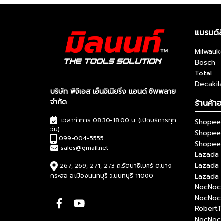
แบรนด์ส
Milwau
Bosch
Total
Decakil
บริษัท พีจีเอส เอ็นจิเนียริ่ง แอนด์ ซัพพลาย
จำกัด
ร้านค้า
เวลาทำการ 08.30-18.00 น. (เปิดบริการทุก
Shopee 
วัน)
Shopee
099-004-5555
Shopee 
sales@gmail.net
Lazada 
Lazada
267, 269, 271, 273 ถ.รัตนาธิเบศร์ ต.บาง
กระสอ อ.เมืองนนทบุรี จ.นนทบุรี 11000
Lazada 
NocNoc 
NocNoc
RobertT
NocNoc 