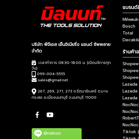
แบรนด์ส
Milwau
Bosch
Total
Decakil
บริษัท พีจีเอส เอ็นจิเนียริ่ง แอนด์ ซัพพลาย
จำกัด
ร้านค้า
เวลาทำการ 08.30-18.00 น. (เปิดบริการทุก
Shopee 
วัน)
Shopee
099-004-5555
Shopee 
sales@gmail.net
Lazada 
Lazada
267, 269, 271, 273 ถ.รัตนาธิเบศร์ ต.บาง
กระสอ อ.เมืองนนทบุรี จ.นนทบุรี 11000
Lazada 
NocNoc 
NocNoc
RobertT
NocNoc 
Tiktok 
@milnon
Tiktok 