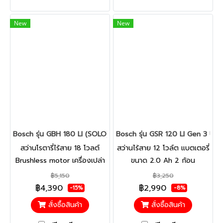
ยกระดับการทำงานอย่างมี
และความร้อนน้อยลงระหว่างการ
ประสิทธิภาพ ปลอดภัย และ
ใช้งานด้วยมอเตอร์แบบไร้แปรง
New
New
ควบคุมได้
ถ่าน
Bosch รุ่น GBH 180 LI (SOLO) Brushless สว่านโรตารี่ไร้สาย 18 V Br
Bosch รุ่น GSR 120 LI Gen 3 Up
สว่านโรตารี่ไร้สาย 18 โวลต์
สว่านไร้สาย 12 โวล์ต แบตเตอรี่
Brushless motor เครื่องเปล่า
ขนาด 2.0 Ah 2 ก้อน
ทรงพลังที่เอื้อมถึง มอเตอร์ไร้
Upgrade แบตเตอรี่ กำลังสูง
฿5,150
฿3,250
แปรงถ่านเพื่อประสิทธิภาพที่
แบบ 2-in-1 เพื่อความน้อยชิ้น
฿4,390
฿2,990
-15%
-8%
ยั่งยืน ระบบกระแทกทรงพลัง
กำลังสูงและทนทานในราคาที่
สั่งซื้อสินค้า
สั่งซื้อสินค้า
ด้วยค้อนทุบ 2.0 J 3 โหมด
เอื้อมถึงสำหรับการขันสกรูและ
สำหรับการใช้งานอเนกประสงค์
การเจาะ ชุดเกียร์ความเร็ว 2