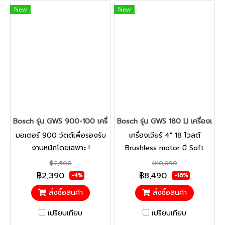
New
New
Bosch รุ่น GWS 900-100 เครื่องเจียร์ไฟฟ้า 4 นิ้ว 900 วัตต์ (060
Bosch รุ่น GWS 180 LI เครื่องเจ
มอเตอร์ 900 วัตต์เพื่อรองรับ
เครื่องเจียร์ 4" 18 โวลต์
งานหนักโดยเฉพาะ !
Brushless motor มี Soft
start และ ระบบตัดการทำงาน
฿2,500
฿10,090
อัตโนมัติ มาพร้อมแบตเตอรี่
฿2,390
฿8,490
-4%
-16%
ขนาด 4.0 Ah 2 ก้อน มอเตอร์
สั่งซื้อสินค้า
สั่งซื้อสินค้า
แบบไม่ใช้แปรงถ่านประสิทธิภาพ
สูง ช่วยให้เครื่องมีกำลังเทียบ
เปรียบเทียบ
เปรียบเทียบ
เท่าเครื่องมือแบบมีสายไฟขนาด