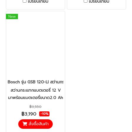
เปรียบเทียบ
เปรียบเทียบ
ไม่มีประกายไฟและความร้อน
ระดับ ให้ประสิทธิภาพการทำงาน
น้อยลงระหว่างการใช้งานด้วย
สูงและแรงบิดที่ดีเยี่ยม
New
มอเตอร์แบบไร้แปรงถ่าน
Bosch รุ่น GSB 120-LI สว่านกระแทกแบตเตอรี่ 12 V มาพร้อมแบตเตอ
สว่านกระแทกแบตเตอรี่ 12 V
มาพร้อมแบตเตอรี่ขนาด2.0 Ah
จำนวน 2 ก้อน Upgrade
฿3,550
แบตเตอรี่ ความยืดหยุ่นสูง
฿3,190
-10%
ประหยัดได้มากขึ้น กำลังสูงและ
สั่งซื้อสินค้า
ยืดหยุ่นในราคาที่เอื้อมถึงสำหรับ