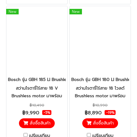
อย่างรวดเร็วด้วยการชาร์จ
Control และ Vibration
แบตเตอรี่เพียงครั้งเดียว
Control
New
New
Bosch รุ่น GBH 185 LI Brushless New สว่านโรตารี่ไร้สาย 18 V Br
Bosch รุ่น GBH 180 LI Brushless 
สว่านโรตารี่ไร้สาย 18 V
สว่านโรตารี่ไร้สาย 18 โวลต์
Brushless motor มาพร้อม
Brushless motor มาพร้อม
แบตเตอรี่ขนาด 4Ah จำนวน 2
แบตเตอรี่ขนาด4.0 Ah จำนวน
฿10,490
฿10,990
ก้อน และแท่นชาร์จ GAL 1880
2 ก้อน ทรงพลังที่เอื้อมมอเตอร์
฿9,990
฿8,890
-5%
-19%
Kickback Vibration control
ไร้แปรงถ่านเพื่อประสิทธิภาพที่
สั่งซื้อสินค้า
สั่งซื้อสินค้า
สว่านโรตารี่ไร้สาย 18 V
ยั่งยืน สำหรับการใช้งาน
Brushless motor เครื่องเปล่า
อเนกประสงค์ ไม่มีประกายไฟ
เปรียบเทียบ
เปรียบเทียบ