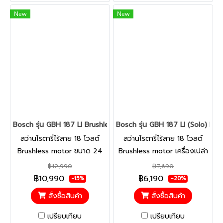
700 วัตต์
New
New
Bosch รุ่น GBH 187 LI Brushless สว่านโรตารี่ไร้สาย 18 V Brushl
Bosch รุ่น GBH 187 LI (Solo) Brus
สว่านโรตารี่ไร้สาย 18 โวลต์
สว่านโรตารี่ไร้สาย 18 โวลต์
Brushless motor ขนาด 24
Brushless motor เครื่องเปล่า
ม.ม. (ไม่มีหัวสว่านเจาะเหล็ก) มา
ตอบโจทย์ทุกการทำงาน
฿12,990
฿7,690
พร้อมแบตเตอรี่ขนาด 5Ah
แชมเปี้ยนแห่งการเจาะรูอย่าง
฿10,990
฿6,190
-15%
-20%
จำนวน 2 ก้อน และ แท่นชาร์จ
รวดเร็วด้วยการชาร์จแบตเตอรี่
สั่งซื้อสินค้า
สั่งซื้อสินค้า
GAL 1880 ตอบโจทย์ทุกการ
เพียงครั้งเดียว ยกระดับการ
ทำงาน แชมเปี้ยนแห่งการเจาะรู
ปกป้องด้วยระบบ KickBack
เปรียบเทียบ
เปรียบเทียบ