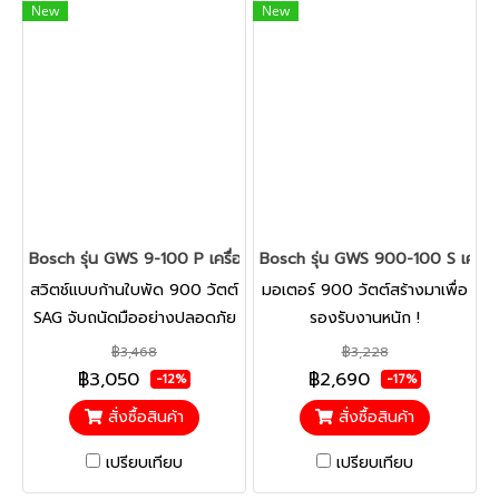
New
New
Bosch รุ่น GWS 9-100 P เครื่องเจียร์ไฟฟ้า 4 นิ้ว 900 วัตต์ (สวิทซ
Bosch รุ่น GWS 900-100 S เครื่องเ
สวิตช์แบบก้านใบพัด 900 วัตต์
มอเตอร์ 900 วัตต์สร้างมาเพื่อ
SAG จับถนัดมืออย่างปลอดภัย
รองรับงานหนัก !
และเปี่ยมประสิทธิภาพ
฿3,468
฿3,228
฿3,050
฿2,690
-12%
-17%
สั่งซื้อสินค้า
สั่งซื้อสินค้า
เปรียบเทียบ
เปรียบเทียบ