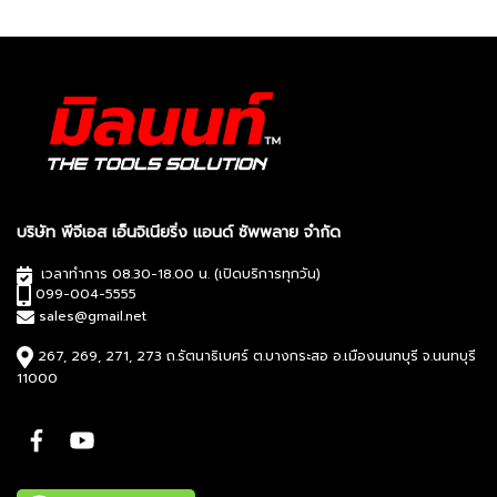
บริษัท พีจีเอส เอ็นจิเนียริ่ง แอนด์ ซัพพลาย จำกัด
เวลาทำการ 08.30-18.00 น. (เปิดบริการทุกวัน)
099-004-5555
sales@gmail.net
267, 269, 271, 273 ถ.รัตนาธิเบศร์ ต.บางกระสอ อ.เมืองนนทบุรี จ.นนทบุรี
11000