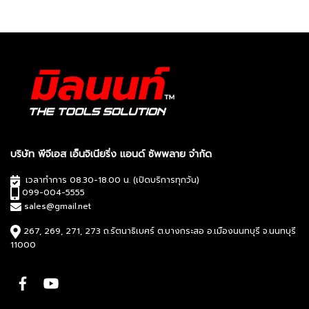
บริษัท พีจีเอส เอ็นจิเนียริ่ง แอนด์ ซัพพลาย จำกัด
เวลาทำการ 08.30-18.00 น. (เปิดบริการทุกวัน)
099-004-5555
sales@gmail.net
267, 269, 271, 273 ถ.รัตนาธิเบศร์ ต.บางกระสอ อ.เมืองนนทบุรี จ.นนทบุรี
11000