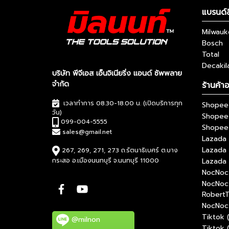
แบรนด์ส
Milwau
Bosch
Total
Decakil
บริษัท พีจีเอส เอ็นจิเนียริ่ง แอนด์ ซัพพลาย
จำกัด
ร้านค้า
เวลาทำการ 08.30-18.00 น. (เปิดบริการทุก
Shopee 
วัน)
Shopee
099-004-5555
Shopee 
sales@gmail.net
Lazada 
Lazada
267, 269, 271, 273 ถ.รัตนาธิเบศร์ ต.บาง
กระสอ อ.เมืองนนทบุรี จ.นนทบุรี 11000
Lazada 
NocNoc 
NocNoc
RobertT
NocNoc 
Tiktok 
@milnon
Tiktok 