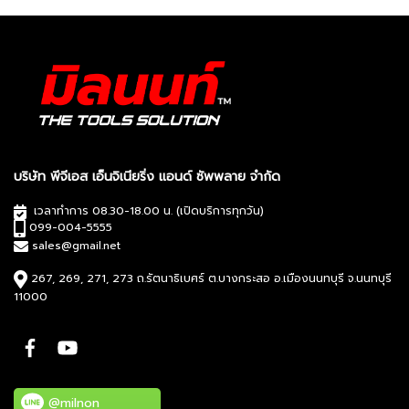
บริษัท พีจีเอส เอ็นจิเนียริ่ง แอนด์ ซัพพลาย จำกัด
เวลาทำการ 08.30-18.00 น. (เปิดบริการทุกวัน)
099-004-5555
sales@gmail.net
267, 269, 271, 273 ถ.รัตนาธิเบศร์ ต.บางกระสอ อ.เมืองนนทบุรี จ.นนทบุรี
11000
@milnon