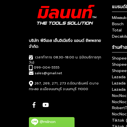
แบรนด์ส
Milwau
Bosch
Total
Decakil
บริษัท พีจีเอส เอ็นจิเนียริ่ง แอนด์ ซัพพลาย
จำกัด
ร้านค้า
เวลาทำการ 08.30-18.00 น. (เปิดบริการทุก
Shopee 
วัน)
Shopee
099-004-5555
Shopee 
sales@gmail.net
Lazada 
Lazada
267, 269, 271, 273 ถ.รัตนาธิเบศร์ ต.บาง
กระสอ อ.เมืองนนทบุรี จ.นนทบุรี 11000
Lazada 
NocNoc 
NocNoc
RobertT
NocNoc 
Tiktok 
@milnon
Tiktok 