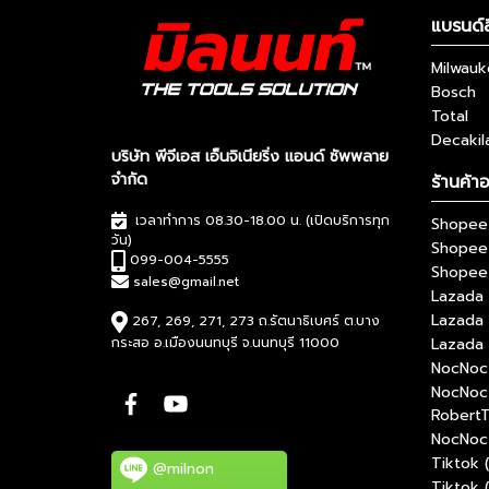
แบรนด์ส
Milwau
Bosch
Total
Decakil
บริษัท พีจีเอส เอ็นจิเนียริ่ง แอนด์ ซัพพลาย
จำกัด
ร้านค้า
เวลาทำการ 08.30-18.00 น. (เปิดบริการทุก
Shopee 
วัน)
Shopee
099-004-5555
Shopee 
sales@gmail.net
Lazada 
Lazada
267, 269, 271, 273 ถ.รัตนาธิเบศร์ ต.บาง
กระสอ อ.เมืองนนทบุรี จ.นนทบุรี 11000
Lazada 
NocNoc 
NocNoc
RobertT
NocNoc 
Tiktok 
@milnon
Tiktok 