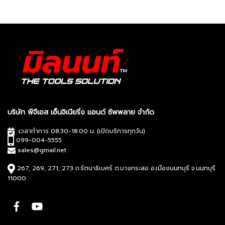
บริษัท พีจีเอส เอ็นจิเนียริ่ง แอนด์ ซัพพลาย จำกัด
เวลาทำการ 08.30-18.00 น. (เปิดบริการทุกวัน)
099-004-5555
sales@gmail.net
267, 269, 271, 273 ถ.รัตนาธิเบศร์ ต.บางกระสอ อ.เมืองนนทบุรี จ.นนทบุรี
11000