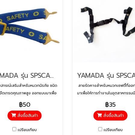
YAMADA รุ่น SPSCACSTRAPGD สายรัดคางหมวกเซฟตี้ (ยางยืด-รุ่นดี)
อุปกรณ์เสริมสำหรับหมวกนิรภัย ชนิด
สายรัดคางสำหรับหมวกเซฟตี้ที่ออ
ยืดเกรดคุณภาพสูง ออกแบบมาเพื่อ
มาเพื่อให้การทำงานในอุตสาหกรรมม
มความกระชับในการสวมใส่หมวกนิรภัย
ปลอดภัยสูงขึ้น ด้วยวัสดุไนลอนค
฿50
฿35
องกันหมวกหลุดออกจากศีรษะขณะ
แข็งแรง ทนทาน และสะดวกต่อการปร
สั่งซื้อสินค้า
สั่งซื้อสินค้า
ปฏิบัติงานในลักษณะก้มเงย
งาน
เปรียบเทียบ
เปรียบเทียบ