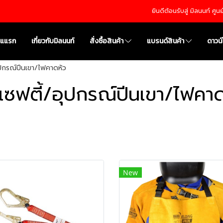
ยินดีต้อนรับสู่ มิลนนท์ ศู
าแแรก
เกี่ยวกับมิลนนท์
สั่งซื้อสินค้า
แบรนด์สินค้า
ดาวน
ุปกรณ์ปีนเขา/ไฟคาดหัว
ดเซฟตี้/อุปกรณ์ปีนเขา/ไฟคาด
New