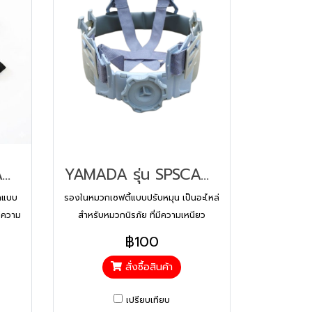
YAMADA รุ่น SPSCACSTRCT114 สายรัดคางหมวกเซฟตี้ 4 จุด (ไนลอน)
YAMADA รุ่น SPSCACSUP006 รองในหมวกเซฟตี้ (ปรับหมุน)
กแบบ
รองในหมวกเซฟตี้แบบปรับหมุน เป็นอะไหล่
ีความ
สำหรับหมวกนิรภัย ที่มีความเหนียว
ุณภาพ
ทนทาน มีคุณสมบัติช่วยรับแรงกระแทกได้
฿100
ับใช้
อย่างดีเยี่ยม ออกแบบมาเพื่อการปรับ
สั่งซื้อสินค้า
ขนาดให้กระชับศีรษะได้ง่าย
เปรียบเทียบ