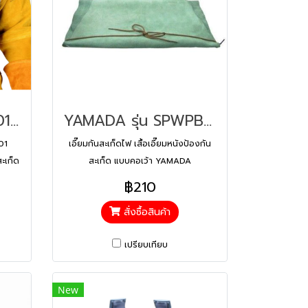
YAMADA รุ่น CB-001 เอี๊ยมหนังกันสะเก็ด SPWPBCCB001
YAMADA รุ่น SPWPBC02 เสื้อเอี๊ยมหนังป้องกันสะเก็ด (คอเว้า)
01
เอี๊ยมกันสะเก็ดไฟ เสื้อเอี๊ยมหนังป้องกัน
ะเก็ด
สะเก็ด แบบคอเว้า YAMADA
งวัวส
฿210
สั่งซื้อสินค้า
เปรียบเทียบ
New