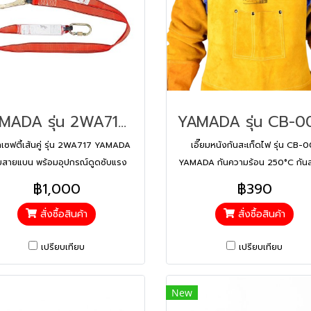
YAMADA รุ่น 2WA717 เชือกเซฟตี้เส้นคู่ SPSB717
กเซฟตี้เส้นคู่ รุ่น 2WA717 YAMADA
เอี๊ยมหนังกันสะเก็ดไฟ รุ่น CB-0
สายแบน พร้อมอุปกรณ์ดูดซับแรง
YAMADA กันความร้อน 250°C กันส
กระชาก
ไม่ติดไฟ กันรอยขีดข่วน ทำจากหนั
฿1,000
฿390
ปริตชั้นที่ 2 เย็บด้ายเคฟลาร์
สั่งซื้อสินค้า
สั่งซื้อสินค้า
เปรียบเทียบ
เปรียบเทียบ
New