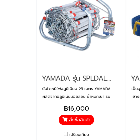
YAMADA รุ่น SPLDAL025 บันไดหนีไฟอลูมิเนียม 25 เมตร
บันไดหนีไฟอลูมิเนียม 25 เมตร YAMADA
เป็น
ผลิตจากอลูมิเนียมอัลลอย น้ำหนักเบา รับ
ยาง
น้ำหนักได้ถึง 300 กก. ปลอดภัยด้วยที่
เพิ่
฿16,000
เหยียบกันลื่นและขาค้ำยันกำแพง
ป้
สั่งซื้อสินค้า
เปรียบเทียบ