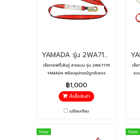
YAMADA รุ่น 2WA717R เชือกเซฟตี้เส้นคู่ SPSB717R
เชือกเซฟตี้เส้นคู่ สายแบน รุ่น 2WA717R
เชือ
YAMADA พร้อมอุปกรณ์ดูดซับแรง
แบบ
กระชาก
฿1,000
สั่งซื้อสินค้า
เปรียบเทียบ
New
New