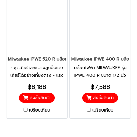
Milwaukee IPWE 520 R บล็อกไฟฟ้า 3/4" แรงบิด 520 นิวตันเมตร
Milwaukee IPWE 400 R บล็อกไฟฟ
- ชุดเกียร์โลหะ วางลูกปืนและ
บล็อกไฟฟ้า MILWAUKEE รุ่น
เกียร์ได้อย่างเที่ยงตรง - แรง
IPWE 400 R ขนาด 1/2 นิ้ว
บิดสูงสุด 400/520 นิวตัน
(400 Nm.) กำลังไฟ 725 วัตต์
฿8,188
฿7,588
เมตร - ด้ามจับเสริมยาง
สั่งซื้อสินค้า
สั่งซื้อสินค้า
ออกแบบตามหลักสรีรศาสตร์
จับถนัดมือ
เปรียบเทียบ
เปรียบเทียบ