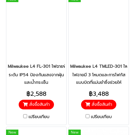
Milwaukee L4 FL-301 ไฟฉายพ็อคเก็ต แอลอีดี
Milwaukee L4 TMLED-301 ไฟฉายโ
ระดับ IP54 ป้องกันแสงจากฝุ่น
ไฟฉายมี 3 โหมดและการโฟกัส
และน้ำกระเซ็น
แบบบิดที่แม่นยำซึ่งช่วยให้
สามารถควบคุมขนาดและความ
฿2,588
฿3,488
เข้มของลำแสงได้อย่างเต็มที่ใน
สั่งซื้อสินค้า
สั่งซื้อสินค้า
ทุกตำแหน่ง
เปรียบเทียบ
เปรียบเทียบ
New
New