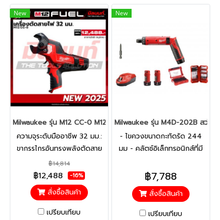
New
New
Milwaukee รุ่น M12 CC-0 M12 เครื่องตัดสายไฟ 32 มม. รหัส M12 
Milwaukee รุ่น M4D-202B สว่านไ
ความจุระดับมืออาชีพ 32 มม.:
- ไขควงขนาดกะทัดรัด 244
ขากรรไกรอันทรงพลังตัดสาย
มม - คลัตช์อิเล็กทรอนิกส์ที่มี
เคเบิลขนาดใหญ่ได้อย่าง
ความแม่นยำสูงที่ดีที่สุดในระดับ
฿14,814
ง่ายดาย รูปทรงใบมีดที่เหนือ
เดียวกัน โดยมีความทนทาน 8%
฿7,788
฿12,488
-16%
กว่า: ให้การตัดที่กลมและพร้อม
- กระปุกเกียร์ 2 สปีดสำหรับการ
สั่งซื้อสินค้า
สั่งซื้อสินค้า
ติดตั้ง กลไกการขันแบบล้ำสมัย:
ขันสกรูและการเจาะ - สวิตช์
พอดีกับแผงที่แน่นหนาเพื่อการ
อิเล็กทรอนิกส์สำหรับความเร็ว
เปรียบเทียบ
เปรียบเทียบ