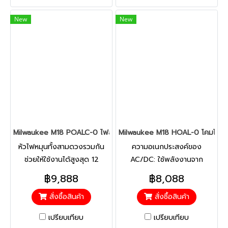
New
New
Milwaukee M18 POALC-0 ไฟสนาม PACKOUT 18 โวลต์ (เครื่องเปล่า
Milwaukee M18 HOAL-0 โคมไฟส่องพื้
หัวไฟหมุนทั้งสามดวงรวมกัน
ความอเนกประสงค์ของ
ช่วยให้ใช้งานได้สูงสุด 12
AC/DC: ใช้พลังงานจาก
ชั่วโมงด้วย ชุดแบตเตอรี่ M18™
แบตเตอรี่ MILWAUKEE®
฿9,888
฿8,088
REDLITHIUM™ 5.0 Ah
M18™หรือแหล่งจ่ายไฟหลัก
สั่งซื้อสินค้า
สั่งซื้อสินค้า
เปรียบเทียบ
เปรียบเทียบ