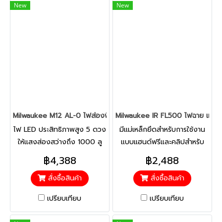
New
New
เกาะสูงสุด
แท็บเล็ต สมาร์ทโฟน และ
อุปกรณ์อิเล็กทรอนิกส์อื่นๆ
Milwaukee M12 AL-0 ไฟส่องพื้นที่ 12 โวลต์ ฐานแม่เหล็ก (เครื่องเปล่า
Milwaukee IR FL500 ไฟฉาย แบบชา
ไฟ LED ประสิทธิภาพสูง 5 ดวง
มีแม่เหล็กยึดสำหรับการใช้งาน
ให้แสงส่องสว่างถึง 1000 ลู
แบบแฮนด์ฟรีและคลิปสำหรับ
เมน เทียบเท่ากับหลอดไฟฮาโล
หนีบเสื้อหรือหมวก
฿4,388
฿2,488
เจนขนาด 250 วัตต์ มีแม่เหล็ก
สั่งซื้อสินค้า
สั่งซื้อสินค้า
ในตัว ระบบหนีบ และหูแขวน
สำหรับตัวเลือกในการใช้งานที่
เปรียบเทียบ
เปรียบเทียบ
แตกต่างกัน โหมดไฟส่องสว่าง
3 โหมดสำหรับระดับความสว่าง