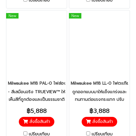
เปรียบเทียบ
เปรียบเทียบ
ชั่วโมง
New
New
Milwaukee M18 PAL-0 ไฟส่องพื้นที่ 18 โวลต์ หัวหมุน/พับได้ (เครื่องเ
Milwaukee M18 LL-0 ไฟตะเกียง 18 โ
- สีเสมือนจริง TRUEVIEW™ ให้
ถูกออกแบบมาให้แข็งแกร่งและ
เห็นสีที่ถูกต้องและเป็นธรรมชาติ
ทนทานต่อแรงกระแทก ปรับ
ความสว่าง 1500 ลูเมน - ฐาน
ระดับความสว่าง 4 ระดับ สูง /
฿5,888
฿3,888
แม่เหล็กที่ทรงพลัง - แคล้มหนีบ
ปานกลาง / ประหยัดไฟ / กระ
สั่งซื้อสินค้า
สั่งซื้อสินค้า
แรงสปริงขนาด 2 นิ้ว
พริบ ฮุคสแตนเลสสำหรับเกี่ยว
หรือแขวน 2 ขา เพื่อความ
เปรียบเทียบ
เปรียบเทียบ