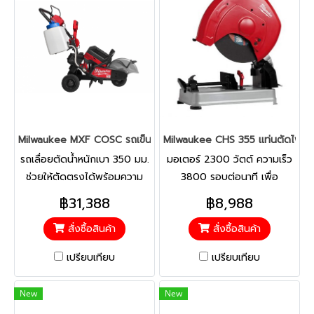
และใช้งานได้สูงสุด 20 ชั่วโมง
ไฟหน้ามาพร้อมกับคลิปยึด 4
คลิปสำหรับยึดกับหมวกกันน็อค
และสายรัดปรับระดับได้พร้อม
ด้ามจับยาง หัวไฟมีการ
เคลื่อนไหวแบบเอียงได้ 180°
เพื่อช่วยให้ผู้ใช้ปรับทิศทางแสง
ไปยังจุดที่ต้องการมากที่สุดได้
Milwaukee MXF COSC รถเข็นสำหรับ เครื่องตัด 14 นิ้ว MX FUEL 
Milwaukee CHS 355 แท่นตัดไฟเบอร
รถเลื่อยตัดน้ำหนักเบา 350 มม.
มอเตอร์ 2300 วัตต์ ความเร็ว
ช่วยให้ตัดตรงได้พร้อมความ
3800 รอบต่อนาที เพื่อ
สามารถในการตัดลึกเต็มที่ 125
สมรรถนะการตัดที่ดีเยี่ยม
฿31,388
฿8,988
มม.
สั่งซื้อสินค้า
สั่งซื้อสินค้า
เปรียบเทียบ
เปรียบเทียบ
New
New