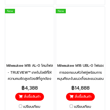
สะดวกในการใช้งาน
New
New
Milwaukee M18 AL-0 โคมไฟสนาม 18 โวลต์ (เครื่องเปล่า)
Milwaukee M18 UBL-0 ไฟแอลอีดี บัค
- TRUEVIEW™ เทคโนโลยีที่ให้
การออกแบบหัวไฟคู่พร้อมการ
ความคมชัดสูงด้วยสีที่ถูกต้อง
หมุนศีรษะในแนวตั้งและแนวนอน
แท้จริง ลำแสงสม่ำเสมอและเป็น
180° สามารถหมุนหัวแยกกันได้
฿4,388
฿14,888
ธรรมชาติ - สว่างกว่าหลอดไฟ
สั่งซื้อสินค้า
สั่งซื้อสินค้า
ฮาโลเจนขนาด 250 วัตต์ถึง
30% - ระยะเวลาใช้งานนานถึง
เปรียบเทียบ
เปรียบเทียบ
10 ชั่วโมง