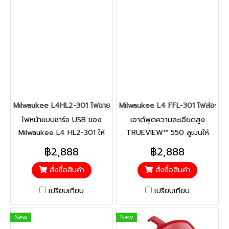
Milwaukee L4HL2-301 ไฟฉายคาดหัว แอลอีดี
Milwaukee L4 FFL-301 ไฟส่องทำ
ไฟหน้าแบบชาร์จ USB ของ
เอาต์พุตความละเอียดสูง
Milwaukee L4 HL2-301 ให้
TRUEVIEW™ 550 ลูเมนให้
ความสว่าง 600 ลูเมนในลำแสง
ลำแสงสม่ำเสมอ อุณหภูมิสีที่
฿2,888
฿2,888
เฉพาะจุดและน้ำท่วมพร้อม
ปรับให้เหมาะสม และการแสดงสี
สั่งซื้อสินค้า
สั่งซื้อสินค้า
เอาต์พุตความละเอียดสูง
และรายละเอียดที่แท้จริง
TRUEVIEW มีฟังก์ชัน Flood,
เปรียบเทียบ
เปรียบเทียบ
Spot และ Spot/ Flood Beam
ในโหมดเอาท์พุตที่แตกต่างกัน
New
New
เพื่อความสว่างที่เหมาะสมที่สุด