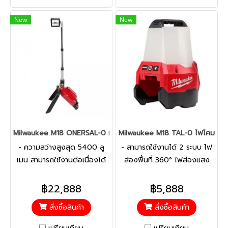
ตัดที่มีประสิทธิภาพยิ่งขึ้น
ตัวแปร - ¼″ หัวจับหกเหลี่ยม
เทคโนโลยีแบตเตอรี่ลิเธียม
เพื่อการเปลี่ยนดอกสว่านที่ง่าย
New
New
ไอออน REDLITHIUM™:
และรวดเร็ว
โครงสร้างแบตเตอรี่ อุปกรณ์
อิเล็กทรอนิกส์ และประสิทธิภาพ
ที่เหนือกว่า ช่วยให้ทำงานได้มาก
ขึ้นต่อการชาร์จหนึ่งครั้งและ
ทำงานได้มากขึ้นตลอดอายุการ
ใช้งานของแบตเตอรี่ คันโยก
ปลดอัตโนมัติ: ตัด โหลดซ้ำ และ
ทำซ้ำอย่างรวดเร็วเพื่อ
Milwaukee M18 ONERSAL-0 ทาวเวอร์ไลท์ 18 โวลต์ (เครื่องเปล่า)
Milwaukee M18 TAL-0 ไฟโคมส่องพื้
ประสิทธิภาพสูงสุด กล่องเกียร์
- ความสว่างสูงสุด 5400 ลู
- สามารถใช้งานได้ 2 ระบบ ไฟ
2 สปีด: จ่ายกำลังให้กับสาย
เมน สามารถใช้งานต่อเนื่องได้
ส่องพื้นที่ 360° ไฟส่องแสง
เคเบิลขนาดใหญ่และความเร็ว
ข้ามวันโดยไม่ต้องเปลี่ยน
กระจาย 90° - ไฟส่องหน้างาน
สำหรับสายเคเบิลขนาดเล็กทั่วไป
แบตเตอรี่ - ป้องกันน้ำได้ดีเยี่ยม
พื้นที่ ความสว่าง 2,200 ลูเมน
฿22,888
฿5,888
ไฟ LED ในตัว: ส่องสว่างแนว
วางในน้ำได้ที่ความลึก 1 เมตร -
- หน้าเลนส์โพลิคาร์บอเนตทน
ตัด
สั่งซื้อสินค้า
สั่งซื้อสินค้า
ความสว่าง 5400 ลูเมนระยะ
ต่อแรงกระแทกสูง
เวลาใช้งานต่อเนื่องนานถึง 26