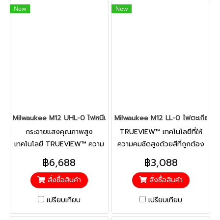
New
New
Milwaukee M12 UHL-0 ไฟหนีบฝากระโปรง/ส่องพื้นที่ 12 โวลต์ (เครื่อง
Milwaukee M12 LL-0 ไฟตะเกียง 12 โ
กระจายแสงคุณภาพสูง
TRUEVIEW™ เทคโนโลยีที่ให้
เทคโนโลยี TRUEVIEW™ ความ
ความคมชัดสูงด้วยสีที่ถูกต้อง
สว่าง 1,350 ลูเมน ขาหนีบ
แท้จริง ลำแสงสม่ำเสมอและเป็น
฿6,688
฿3,088
FINISHGUARD™ ของ
ธรรมชาติ สำแสงปรับองศาได้
สั่งซื้อสินค้า
สั่งซื้อสินค้า
MILWAUKEE ป้องกันรอยขีด
ตั้งแต่ 180° และ 360°:
ข่วนที่อาจเกิดขึ้นกับชั้นเคลือบผิว
สามารถเลือกระหว่างไฟส่องหน้า
เปรียบเทียบ
เปรียบเทียบ
ของฝากระโปรง พื้นที่การยึด
งานและส่องพื้นที่ได้ ที่ชาร์จ
เกาะมากขึ้น 2 เท่าเพื่อการยึด
USB ขนาด 2.1 แอมป์: สำหรับ