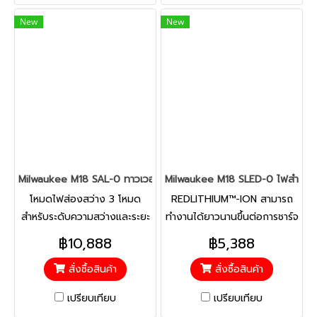
New
New
Milwaukee M18 SAL-0 ทาวเวอร์ไลท์ 18 โวลต์ (เครื่องเปล่า)
Milwaukee M18 SLED-0 ไฟสำรวจแอลอ
โหมดไฟส่องสว่าง 3 โหมด
REDLITHIUM™-ION สามารถ
สำหรับระดับความสว่างและระยะ
ทำงานได้ยาวนานขึ้นต่อการชาร์จ
เวลาใช้งานที่เหมาะสม โหมด
หนึ่งครั้ง อีกทั้งอายุการใช้งาน
฿10,888
฿5,388
สว่างสูงสุด ความสว่าง 2,000
ของแบตเตอรี่ยังยาวนานขึ้นอีก
สั่งซื้อสินค้า
สั่งซื้อสินค้า
ลูเมนระยะเวลานานถึง 4 ชม. (ใช้
ด้วย ความสว่าง 1,250 ลูเมน
ร่วมกับแบตเตอรี่ 5 แอมป์)
ระยะลำแสง 650 ม. หัวปรับหมุน
เปรียบเทียบ
เปรียบเทียบ
โหมดปานกลาง ความสว่าง
ได้ 198°