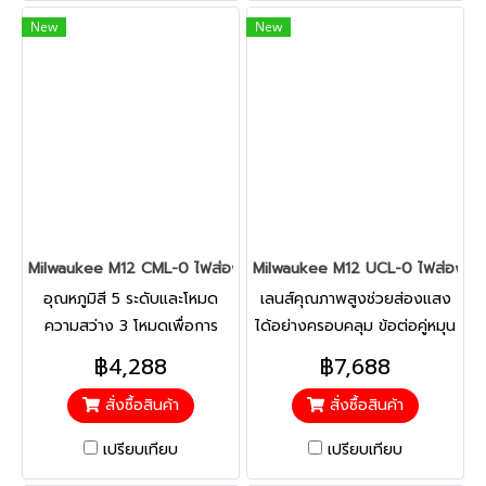
1,300 ลูเมนระยะเวลานานถึง 6
New
New
ชม. (ใช้ร่วมกับแบตเตอรี่ 5
แอมป์)
Milwaukee M12 CML-0 ไฟส่องเทียบสีไร้สาย 12 โวลต์ (เครื่องเปล่า)
Milwaukee M12 UCL-0 ไฟส่องใต้ท้อ
อุณหภูมิสี 5 ระดับและโหมด
เลนส์คุณภาพสูงช่วยส่องแสง
ความสว่าง 3 โหมดเพื่อการ
ได้อย่างครอบคลุม ข้อต่อคู่หมุน
ควบคุมที่สมบูรณ์ แม่เหล็กที่
ได้ 300° ในแนวนอนและ 180°
฿4,288
฿7,688
แข็งแกร่งสำหรับการจัดเก็บ ทน
ในแนวตั้ง ฐานแม่เหล็กสำหรับ
สั่งซื้อสินค้า
สั่งซื้อสินค้า
ต่อสารเคมีต่อสารเคมีที่มีฤทธิ์
ยึดและก้านแม่เหล็กขนาด 30
กัดกร่อนที่พบในร้านขายสีและ
ซม. เพื่อยึดจับน็อตและ
เปรียบเทียบ
เปรียบเทียบ
ตัวถังรถยนต์
สลักเกลียว