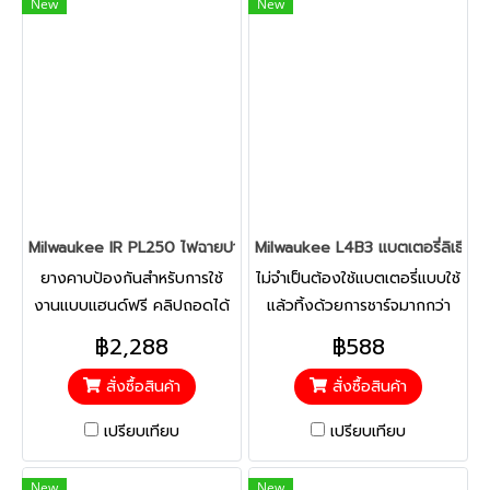
New
New
และระยะเวลาใช้งานที่เหมาะสม
Milwaukee IR PL250 ไฟฉายปากกา แบบชาร์จไฟได้ 250 ลูเมน
Milwaukee L4B3 แบตเตอรี่ลิเธียม
ยางคาบป้องกันสำหรับการใช้
ไม่จำเป็นต้องใช้แบตเตอรี่แบบใช้
งานแบบแฮนด์ฟรี คลิปถอดได้
แล้วทิ้งด้วยการชาร์จมากกว่า
เพื่อการยึดติดที่เหมาะสมที่สุด
1,000 ครั้งเพื่ออายุการใช้งานที่
฿2,288
฿588
ยาวนานขึ้น
สั่งซื้อสินค้า
สั่งซื้อสินค้า
เปรียบเทียบ
เปรียบเทียบ
New
New