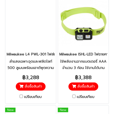
Milwaukee L4 PWL-301 ไฟส่องทำงาน แบบแกนหมุน
Milwaukee ISHL-LED ไฟฉายคาดหม
ลำแสงเฉพาะจุดและฟลัดไลท์
ใช้พลังงานจากแบตเตอรี่ AAA
500 ลูเมนพร้อมเอาต์พุตความ
จำนวน 3 ก้อน ใช้งานได้นาน
ละเอียดสูง TRUEVIEW™ ให้
สูงสุด 40 ชั่วโมง และมีโหมด
฿3,288
฿3,388
ลำแสงที่สม่ำเสมอ อุณหภูมิสีที่
เอาท์พุต 5 โหมดเพื่อจัดการ
สั่งซื้อสินค้า
สั่งซื้อสินค้า
ปรับให้เหมาะสม และการแสดงสี
ความสว่างและเวลาใช้งาน
และรายละเอียดที่แท้จริง
เปรียบเทียบ
เปรียบเทียบ
New
New