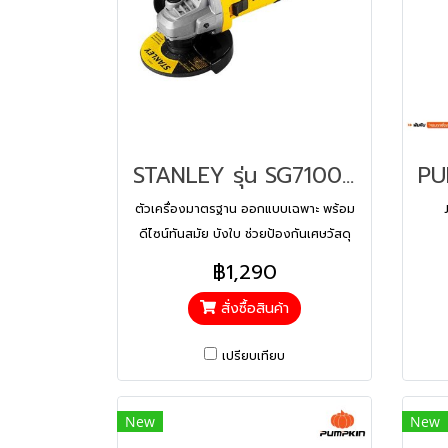
STANLEY รุ่น SG7100A-B1 (STANLEY) เครื่องเจียร 750W
ตัวเครื่องมาตรฐาน ออกแบบเฉพาะ พร้อม
ดีไซน์ทันสมัย บังใบ ช่วยป้องกันเศษวัสดุ
และสะเก็ดไฟจากการทำงาน สายไฟและขั้ว
฿1,290
ต่อหุ้มฉนวนอย่างดี ป้องกันกระแสไฟฟ้า
สั่งซื้อสินค้า
รั่ว
เปรียบเทียบ
New
New