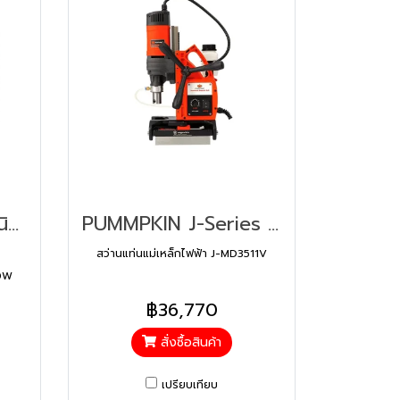
PUMPKIN เครื่องกำเนิดไฟฟ้าเบนซินระบบ INVERTER รุ่น Silent type 1800W PTT-G2018iS (44382)
PUMMPKIN J-Series สว่านแท่นแม่เหล็กไฟฟ้า J-MD3511V (50187)
สว่านแท่นแม่เหล็กไฟฟ้า J-MD3511V
00W
฿36,770
สั่งซื้อสินค้า
เปรียบเทียบ