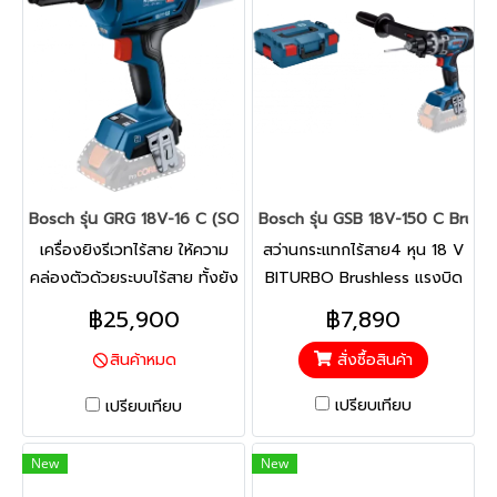
Bosch รุ่น GRG 18V-16 C (SOLO) Brushless เครื่องยิงรีเวท (เม็ดย้
Bosch รุ่น GSB 18V-150 C Brushl
เครื่องยิงรีเวทไร้สาย ให้ความ
สว่านกระแทกไร้สาย4 หุน 18 V
คล่องตัวด้วยระบบไร้สาย ทั้งยัง
BITURBO Brushless แรงบิด
มาพร้อมอุปกรณ์เสริมแบบเดียว
สูงที่ 84/150 Nm มีระบบ
฿25,900
฿7,890
กับที่ใช้ในเครื่องมือแบบลม
Kickback มี Sensor วัดเอียง
สั่งซื้อสินค้า
สินค้าหมด
นอกจากจะเตรียมใช้งานได้ง่าย
เครื่องตัวเปล่า สว่านกระแทกให้
และต้องการการบำรุงรักษาน้อย
กำลังและการควบคุมที่ไม่มีใคร
เปรียบเทียบ
เปรียบเทียบ
แล้ว ยังช่วยลดค่าใช้จ่ายได้
เทียบได้ ทำงานเร็วมากด้วย
อย่างมาก
มอเตอร์ไร้แปรงถ่านอันทรงพลัง
New
New