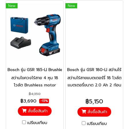
New
New
Bosch รุ่น GSR 185-LI Brushless 1 Batt 2 Ah สว่านไขควงไร้สาย 4 
Bosch รุ่น GSR 180-LI สว่านไร้สา
สว่านไขควงไร้สาย 4 หุน 18
สว่านไร้สายแบตเตอร์รี่ 18 โวล์ต
โวล์ต Brushless motor
แบตเตอรี่ขนาด 2.0 Ah 2 ก้อน
แบตเตอรี่ขนาด2.0 Ah จำนวน
กำลังสูงยิ่งขึ้น แข็งแกร่งยิ่งขึ้น
฿4,350
1 ก้อน พร้อมแท่นชาร์จ และ
ราคาคุ้มค่า ราคาที่คุณเป็น
฿5,150
฿3,690
-15%
กล่องเครื่องมือ ทำงานได้มาก
เจ้าของได้! ทนทาน ตัวเครื่อง
สั่งซื้อสินค้า
สั่งซื้อสินค้า
ขึ้นอย่างไร้ขีดจำกัด ขนาด
แข็งแกร่งพร้อมระบบ
กะทัดรัดยิ่งกว่าเดิมพร้อมด้วย
Electronic Cell Protection
เปรียบเทียบ
เปรียบเทียบ
มอเตอร์ไร้แปรงถ่านและมี
(ECP)! ซ่อมบำรุงได้ง่าย: