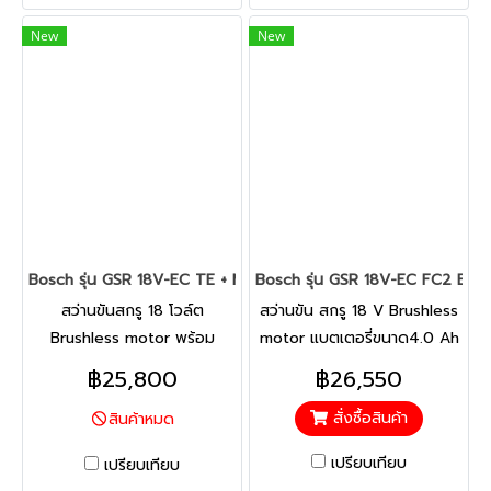
ประสิทธิภาพสูง ควบคุมและใช้
มอเตอร์ใช้แปรงถ่านแบบถอด
New
New
งานง่าย
เปลี่ยนได้ บำรุงรักษาและ
ซ่อมแซมได้อย่างสะดวก!
Bosch รุ่น GSR 18V-EC TE + MA55 Brushless สว่านขันสกรู 18 V
Bosch รุ่น GSR 18V-EC FC2 Brush
สว่านขันสกรู 18 โวล์ต
สว่านขัน สกรู 18 V Brushless
Brushless motor พร้อม
motor แบตเตอรี่ขนาด4.0 Ah
แบตเตอรี่ขนาด 4.0 Ah 2 ก้อน
2 ก้อน หัวเปลี่ยน 4 รูปแบบ
฿25,800
฿26,550
ขนาดวัสดุแข็ง 25 Nm ขนาด
ฉาก จีบ หลบศูนย์ SDS Plus 2
สั่งซื้อสินค้า
สินค้าหมด
วัสดุอ่อน 5 Nm 0-4200
เกียร์ 0-1700 รอบ/นาที ระบบ
รอบ/นาที ส่วนผสมที่ลงตัว
FlexiClick 5-in-1 เอาชนะทุก
เปรียบเทียบ
เปรียบเทียบ
ระหว่างกำลังกับน้ำหนัก ทำงาน
ความท้าทาย อเนกประสงค์เต็ม