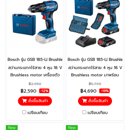
Bosch รุ่น GSB 185-LI Brushless (Solo) สว่านกระแทกไร้สาย 4 หุน 18
Bosch รุ่น GSB 185-LI Brushless 
สว่านกระแทกไร้สาย 4 หุน 18 V
สว่านกระแทกไร้สาย 4 หุน 18 V
Brushless motor เครื่องตัว
Brushless motor มาพร้อม
เปล่า มาพร้อมกล่องเครื่องมือ
แบตเตอรี่ขนาด2.0 Ah จำนวน
฿2,950
฿5,790
ทำงานได้มากขึ้นอย่างไม่มีขีด
2 ก้อน แท่นชาร์จ อุปกรณ์เสริม
฿2,590
฿4,690
-12%
-19%
จำกัด กะทัดรัดอีกระดับด้วย
23 ชิ้น และ กล่องเครื่องมือ
สั่งซื้อสินค้า
สั่งซื้อสินค้า
ประสิทธิภาพอันทรงพลังและ
ทำงานได้มากขึ้นอย่างไม่มีขีด
มอเตอร์ไร้แปรงถ่าน
จำกัด ความกะทัดรัดอีกระดับ
เปรียบเทียบ
เปรียบเทียบ
ด้วยประสิทธิภาพอันทรงพลัง
และมอเตอร์ไร้แปรงถ่าน
New
New