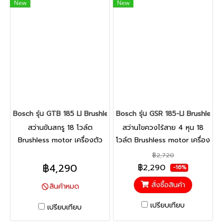
New
New
Bosch รุ่น GTB 185 LI Brushless (Solo) สว่านขันสกรู 18 V เครื่องต
Bosch รุ่น GSR 185-LI Brushless (
สว่านขันสกรู 18 โวล์ต
สว่านไขควงไร้สาย 4 หุน 18
Brushless motor เครื่องตัว
โวล์ต Brushless motor เครื่อง
เปล่า ดีไซน์โครงสร้างตามหลัก
ตัวเปล่า พร้อมกล่องเครื่องมือ
฿2,720
สรีรศาสตร์ช่วยให้ไม่เปลืองแรง
ทำงานได้มากขึ้นอย่างไร้ขีด
฿4,290
฿2,290
-16%
และจับสบายมือยิ่งขึ้น เพิ่มระยะ
จำกัด ขนาดกะทัดรัดยิ่งกว่าเดิม
สั่งซื้อสินค้า
สินค้าหมด
เวลาใช้งานและขันสกรูได้มากขึ้น
พร้อมด้วยมอเตอร์ไร้แปรงถ่าน
3 เท่าต่อการชาร์จหนึ่งครั้งด้วย
และมีประสิทธิภาพสูง ควบคุม
เปรียบเทียบ
เปรียบเทียบ
เทคโนโลยี PowerSAVE
และใช้งานง่าย