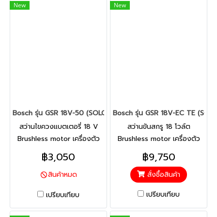
New
New
Bosch รุ่น GSR 18V-50 (SOLO) Brushless สว่านไขควงแบตเตอรี่ 18
Bosch รุ่น GSR 18V-EC TE (SOLO)
สว่านไขควงแบตเตอรี่ 18 V
สว่านขันสกรู 18 โวล์ต
Brushless motor เครื่องตัว
Brushless motor เครื่องตัว
เปล่า มอเตอร์ไร้แปรงถ่านทั้ง
เปล่า ส่วนผสมที่ลงตัวระหว่าง
฿3,050
฿9,750
แข็งแรงและทนทาน โดดเด่นทั้ง
กำลังกับน้ำหนัก ทำงานได้ต่อ
สั่งซื้อสินค้า
สินค้าหมด
ประสิทธิภาพ ความทนทาน และ
เนื่องยาวนานสูงสุดขนาด
ขนาดเล็กกะทัดรัด หัวจับทำจาก
กะทัดรัดและน้ำหนักเบา ลดความ
เปรียบเทียบ
เปรียบเทียบ
โลหะ แข็งแกร่งและขนาดเล็ก
เมื่อยล้าในการทำงาน