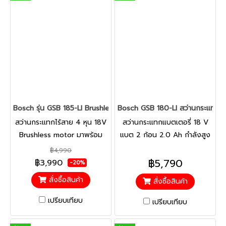
Bosch รุ่น GSB 185-LI Brushless 1 Batt 2 Ah สว่านกระแทกไร้สาย 4 
Bosch GSB 180-LI สว่านกระแทกแบ
สว่านกระแทกไร้สาย 4 หุน 18V
สว่านกระแทกแบตเตอรี่ 18 V
Brushless motor มาพร้อม
แบต 2 ก้อน 2.0 Ah กำลังสูง
แบตเตอรี่ขนาด 2.0 Ah 1 ก้อน
ยิ่งขึ้น แข็งแกร่งยิ่งขึ้น ราคาคุ้ม
฿4,990
แท่นชาร์จ และ กล่องเครื่องมือ
ค่า คุณภาพในราคาที่คุณเป็น
฿5,790
฿3,990
-20%
ทำงานได้มากขึ้นอย่างไม่มีขีด
เจ้าของได้! ซ่อมบำรุงได้ง่าย
สั่งซื้อสินค้า
สั่งซื้อสินค้า
จำกัด ความกะทัดรัดอีกระดับ
มอเตอร์ใช้แปรงถ่านแบบถอด
ด้วยประสิทธิภาพอันทรงพลัง
เปลี่ยนได้
เปรียบเทียบ
เปรียบเทียบ
และมอเตอร์ไร้แปรงถ่าน จัดการ
และใช้งานง่ายด้วยการออกแบบ