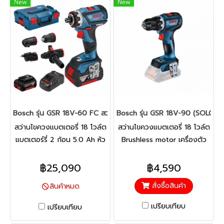
New
New
ที่กะทัดรัด
Bosch รุ่น GSR 18V-60 FC สว่านไขควงแบตเตอรี่ 18 V แบตเตอร์รี่ข
Bosch รุ่น GSR 18V-90 (SOLO) Br
สว่านไขควงแบตเตอรี่ 18 โวล์ต
สว่านไขควงแบตเตอรี่ 18 โวล์ต
แบตเตอร์รี่ 2 ก้อน 5.0 Ah หัว
Brushless motor เครื่องตัว
ถอดเปลี่ยนได้ (มุมฉาก,หัว
เปล่า แรงบิด 64/90 Nm
แกน6เหลี่ยม,หัวหนีศูนย์) ระบบ
สามารถตั้งค่าทอร์คให้ละเอียด
฿25,090
฿4,590
FlexiClick ของบ๊อชยืดหยุ่นและ
ขึ้นผ่าน Appication สว่าน
สั่งซื้อสินค้า
สินค้าหมด
หลากหลาย รองรับทุกงานใน
ไขควงไร้สายทรงพลังพร้อมหัว
กลุ่ม 18 โวล์ต
ขนาดกะทัดรัดเพื่อการควบคุมที่
เปรียบเทียบ
เปรียบเทียบ
สมบูรณ์แบบ มอเตอร์ไร้แปรง