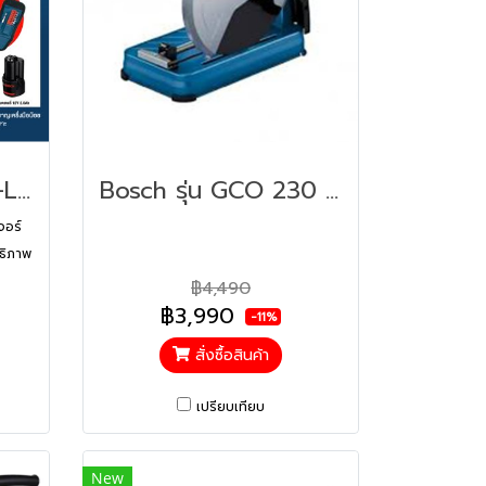
Bosch รุ่น GSB 120-LI Gen 3 สว่านกระแทกไร้สาย 12 โวลต์ แบตเตอรี่ 2.0 Ah 1 ก้อน และแท่นชาร์จ (06019G81K5)
Bosch รุ่น GCO 230 แท่นตัดไฟเบอร์ 14" (0601B560K0)
จอร์
ทธิภาพ
 ระบบ
฿4,490
ียร์
฿3,990
-11%
ในการ
สั่งซื้อสินค้า
เปรียบเทียบ
New