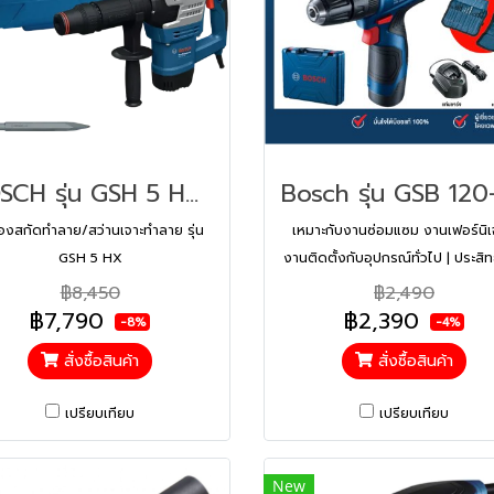
BOSCH รุ่น GSH 5 HX เครื่องสกัดทำลาย/สว่านเจาะทำลาย รหัส 06113388K1
ื่องสกัดทำลาย/สว่านเจาะทำลาย รุ่น
เหมาะกับงานซ่อมแซม งานเฟอร์นิเ
GSH 5 HX
งานติดตั้งกับอุปกรณ์ทั่วไป | ประสิ
การทำงานสูงและแรงบิดที่ดีเยี่ยม |
฿8,450
฿2,490
Electronic Cell Protection | ชุดเก
฿7,790
฿2,390
-8%
-4%
ความเร็ว 2 ระดับ | กะทัดรัด สะดวก
สั่งซื้อสินค้า
สั่งซื้อสินค้า
ใช้งาน
เปรียบเทียบ
เปรียบเทียบ
New