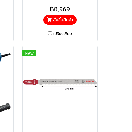
0601B520K0 )
฿8,969
สั่งซื้อสินค้า
เปรียบเทียบ
New