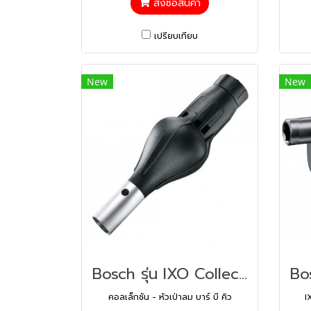
สั่งซื้อสินค้า
เปรียบเทียบ
New
New
Bosch รุ่น IXO Collection - BBQ attachment New IXO คอลเล็กชัน - หัวเป่าลม บาร์ บี คิว (1600A001YC)
คอลเล็กชัน - หัวเป่าลม บาร์ บี คิว
I