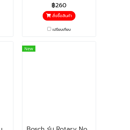
฿260
สั่งซื้อสินค้า
เปรียบเทียบ
New
Bosch Detailed Brush X1 แปรงขัดหัวเล็ก สำหรับ Universal Brush (1600A023KY)
Bosch รุ่น Rotary Nozzel หัวฉีดควงสว่าน (Rotary Nozzel) (F016800580)