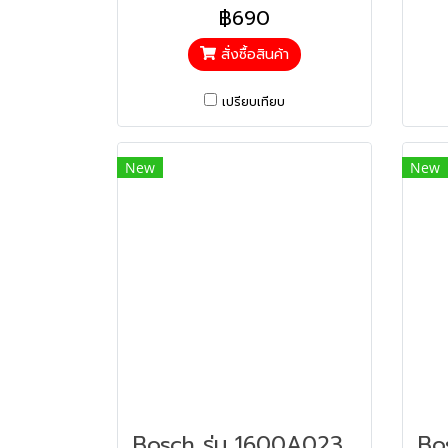
฿690
สั่งซื้อสินค้า
เปรียบเทียบ
New
New
Bosch รุ่น 1600A023L1 แผ่นใยขัดสำหรับคราบฝังแน่น (80 Grit) (1600A023L1)