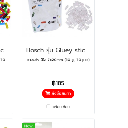
Bosch รุ่น Gluey sticks Color กาวแท่ง คละสี (2608002005)
Bosch รุ่น Gluey sticks Transpa กาวแท่ง สีใส (2608002004)
 70
กาวแท่ง สีใส 7x20mm. (50 g., 70 pcs)
฿185
สั่งซื้อสินค้า
เปรียบเทียบ
New