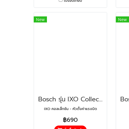
เปรียบเทียบ
New
New
Bosch รุ่น IXO Collection - Torque Setting adapter New หัวตั้งค่าแรงบิด (1600A001Y5)
IXO คอลเล็กชัน - หัวตั้งค่าแรงบิด
฿690