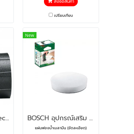
สั่งซื้อสินค้า
เปรียบเทียบ
New
Bosch รุ่น IXO Collection - Angle Screw attachment New คอลเล็กชัน - หัวขันเข้ามุม (1600A001Y8)
BOSCH อุปกรณ์เสริม แผ่นฟองน้ำขัดเงา (สีขาว) 65 มม. 1600A023L2 แผ่นฟองน้ำเมลามีน (ขัดละเอียด)
แผ่นฟองน้ำเมลามีน (ขัดละเอียด)