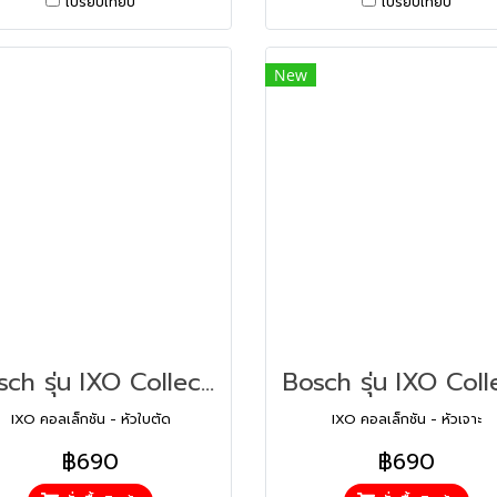
เปรียบเทียบ
เปรียบเทียบ
New
Bosch รุ่น IXO Collection - Cutter adapter New หัวใบตัด (1600A001YF)
IXO คอลเล็กชัน - หัวใบตัด
IXO คอลเล็กชัน - หัวเจาะ
฿690
฿690