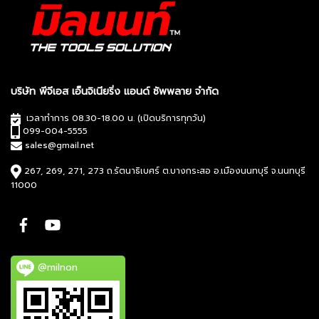
บริษัท พีจีเอส เอ็นจิเนียริ่ง แอนด์ ซัพพลาย จำกัด
เวลาทำการ 08.30-18.00 น. (เปิดบริการทุกวัน)
099-004-5555
sales@gmail.net
267, 269, 271, 273 ถ.รัตนาธิเบศร์ ต.บางกระสอ อ.เมืองนนทบุรี จ.นนทบุรี
11000
@milnon