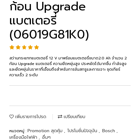
ก้อน Upgrade
แบตเตอรี่
(06019G81K0)
สว่านกระแทกแบตเตอรี่ 12 V มาพร้อมแบตเตอรี่ขนาด2.0 Ah จำนวน 2
ก้อน Upgrade แบตเตอรี่ ความยืดหยุ่นสูง ประหยัดได้มากขึ้น กำลังสูง
และยืดหยุ่นในราคาที่เอื้อมถึงสำหรับการขันสกรูและการเจาะ ชุดเกียร์
ความเร็ว 2 ระดับ
เพิ่มรายการโปรด
เปรียบเทียบ
Promotion สุดคุ้ม
โปรโมชั่นปัจจุบัน
Bosch
หมวดหมู่ :
,
,
,
เครื่องมือไฟฟ้า
อื่นๆ
,