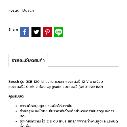
Bosch
แบรนด์ :
Share
รายละเอียดสินค้า
Bosch รุ่น GSB 120-LI สว่านกระแทกแบตเตอรี่ 12 V มาพร้อม
แบตเตอรี่2.0 Ah 2 ก้อน Upgrade แบตเตอรี่ (06019G81K0)
คุณสมบัติ
ความยืดหยุ่นสูง ประหยัดได้มากขึ้น
กำลังสูงและยืดหยุ่นในราคาที่เอื้อมถึงสำหรับการขันสกรูและการ
เจาะ
ชุดเกียร์ความเร็ว 2 ระดับ ให้ประสิทธิภาพการทำงานสูงและแรงบิด
ที่ดีเยี่ยม