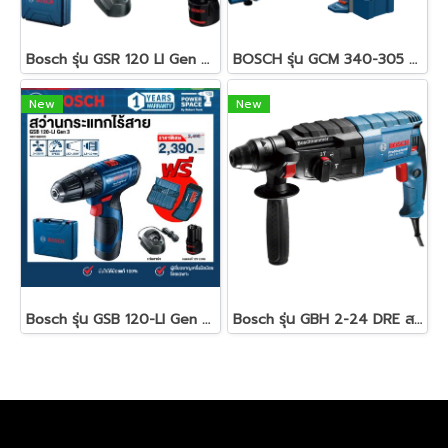
Bosch รุ่น GSR 120 LI Gen 3 สว่านไร้สาย 12 โวลต์ แบตเตอรี่ 2.0 Ah / 2ก้อน แท่นชาร์จ (06019G80K0)
BOSCH รุ่น GCM 340-305 D แท่นตัดองศา รหัส 0601B600K0
New
New
Bosch รุ่น GSB 120-LI Gen 3 สว่านกระแทกไร้สาย 12 โวลต์ แบตเตอรี่ 2.0 Ah 1 ก้อน และแท่นชาร์จ (06019G81K5)
Bosch รุ่น GBH 2-24 DRE สว่านโรตารี่ไฟฟ้า 790 วัตต์ 24 mm. 3 ระบบ ปรับรอบ ซ้าย-ขวาได้ (06112721K0)