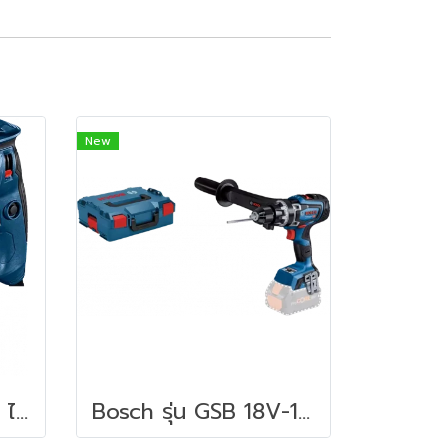
New
Bosch รุ่น GTB 650 ไขควงสว่าน (06014A20K0)
Bosch รุ่น GSB 18V-150 C Brushless (Solo) สว่านกระแทกไร้สาย4 หุน 18 V BITURBO Brushless เครื่องตัวเปล่า (06019J51L0)