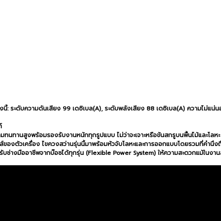
งนี้: ระดับความดันเสียง 99 เดซิเบล(A), ระดับพลังเสียง 88 เดซิเบล(A) ความไม่แน่น
์
มทนทานสูงพร้อมรองรับงานหนักทุกรูปแบบ ไม่ว่าจะเจาะหรือขันสกรูบนพื้นไม้และโลหะ 
ส์ของตัวเครื่อง ไขควงสว่านรุ่นนี้มาพร้อมหัวจับโลหะและการออกแบบโดยรวมที่คำนึงถ
หรับช่างมืออาชีพจากบ๊อชได้ทุกรุ่น (Flexible Power System) ให้ความสะดวกแม้ในงา