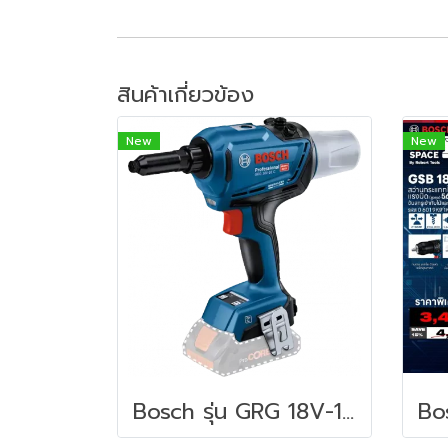
สินค้าเกี่ยวข้อง
New
New
Bosch รุ่น GRG 18V-16 C (SOLO) Brushless เครื่องยิงรีเวท (เม็ดย้ำ) เครื่องตัวเปล่า(06019K5080)