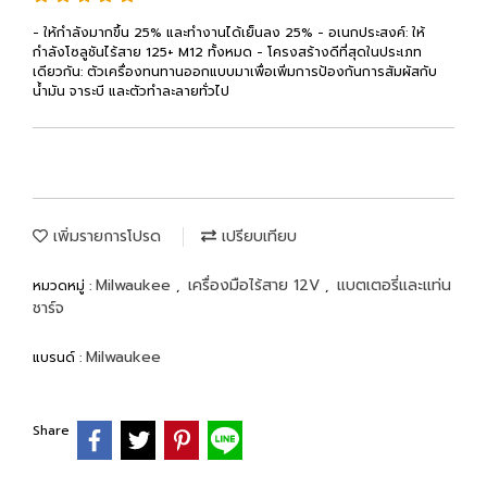
- ให้กำลังมากขึ้น 25% และทำงานได้เย็นลง 25% - อเนกประสงค์: ให้
กำลังโซลูชันไร้สาย 125+ M12 ทั้งหมด - โครงสร้างดีที่สุดในประเภท
เดียวกัน: ตัวเครื่องทนทานออกแบบมาเพื่อเพิ่มการป้องกันการสัมผัสกับ
น้ำมัน จาระบี และตัวทำละลายทั่วไป
เพิ่มรายการโปรด
เปรียบเทียบ
Milwaukee
เครื่องมือไร้สาย 12V
แบตเตอรี่และแท่น
หมวดหมู่ :
,
,
ชาร์จ
Milwaukee
แบรนด์ :
Share