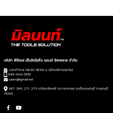
บริษัท พีจีเอส เอ็นจิเนียริ่ง แอนด์ ซัพพลาย จำกัด
เวลาทำการ 08.30-18.00 น. (เปิดบริการทุกวัน)
099-004-5555
sales@gmail.net
267, 269, 271, 273 ถ.รัตนาธิเบศร์ ต.บางกระสอ อ.เมืองนนทบุรี จ.นนทบุรี
11000