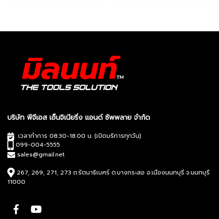
บริษัท พีจีเอส เอ็นจิเนียริ่ง แอนด์ ซัพพลาย จำกัด
เวลาทำการ 08.30-18.00 น. (เปิดบริการทุกวัน)
099-004-5555
sales@gmail.net
267, 269, 271, 273 ถ.รัตนาธิเบศร์ ต.บางกระสอ อ.เมืองนนทบุรี จ.นนทบุรี
11000