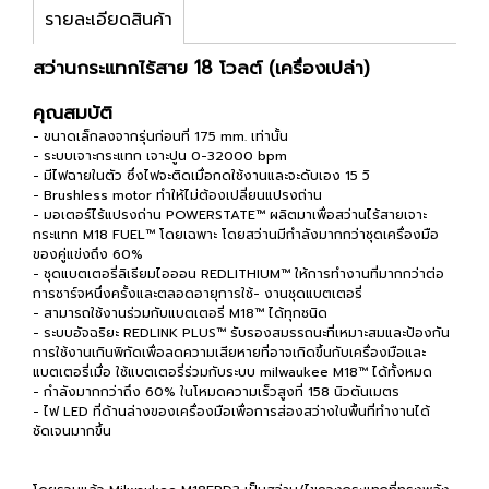
รายละเอียดสินค้า
สว่านกระแทกไร้สาย 18 โวลต์ (เครื่องเปล่า)
คุณสมบัติ
- ขนาดเล็กลงจากรุ่นก่อนที่ 175 mm. เท่านั้น
- ระบบเจาะกระแทก เจาะปูน 0-32000 bpm
- มีไฟฉายในตัว ซึ่งไฟจะติดเมื่อกดใช้งานและจะดับเอง 15 วิ
- Brushless motor ทำให้ไม่ต้องเปลี่ยนแปรงถ่าน
- มอเตอร์ไร้แปรงถ่าน POWERSTATE™ ผลิตมาเพื่อสว่านไร้สายเจาะ
กระแทก M18 FUEL™ โดยเฉพาะ โดยสว่านมีกำลังมากกว่าชุดเครื่องมือ
ของคู่แข่งถึง 60%
- ชุดแบตเตอรี่ลิเธียมไอออน REDLITHIUM™ ให้การทำงานที่มากกว่าต่อ
การชาร์จหนึ่งครั้งและตลอดอายุการใช้- งานชุดแบตเตอรี่
- สามารถใช้งานร่วมกับแบตเตอรี่ M18™ ได้ทุกชนิด
- ระบบอัจฉริยะ REDLINK PLUS™ รับรองสมรรถนะที่เหมาะสมและป้องกัน
การใช้งานเกินพิกัดเพื่อลดความเสียหายที่อาจเกิดขึ้นกับเครื่องมือและ
แบตเตอรี่เมื่อ ใช้แบตเตอรี่ร่วมกับระบบ milwaukee M18™ ได้ทั้งหมด
- กำลังมากกว่าถึง 60% ในโหมดความเร็วสูงที่ 158 นิวตันเมตร
- ไฟ LED ที่ด้านล่างของเครื่องมือเพื่อการส่องสว่างในพื้นที่ทำงานได้
ชัดเจนมากขึ้น