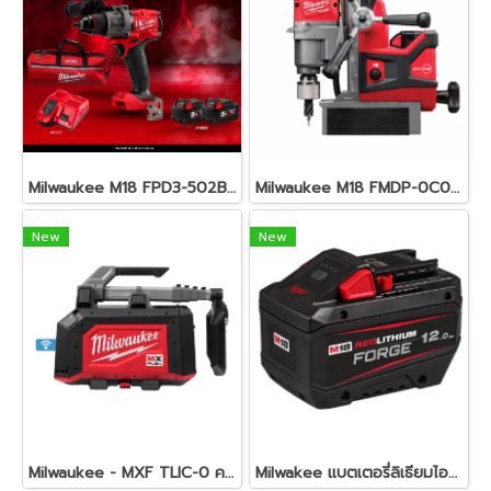
Milwaukee M18 FPD3-502BB สว่านกระแทกไร้สาย 18 โวลต์ ครบชุดพร้อมใช้งาน
Milwaukee M18 FMDP-0C0 สว่านแท่นแม่เหล็กไร้สาย 18 โวลต์ (เครื่องเปล่า)
New
New
Milwaukee - MXF TLIC-0 คอมแพคทาวเวอร์ไลท์ 15000 ลูเมน
Milwakee แบตเตอรี่ลิเธียมไออน FORGE 12.0Ah 18V รุ่น M18FB12