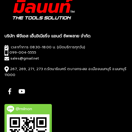
บริษัท พีจีเอส เอ็นจิเนียริ่ง แอนด์ ซัพพลาย จำกัด
เวลาทำการ 08.30-18.00 น. (เปิดบริการทุกวัน)
099-004-5555
sales@gmail.net
267, 269, 271, 273 ถ.รัตนาธิเบศร์ ต.บางกระสอ อ.เมืองนนทบุรี จ.นนทบุรี
11000
@milnon