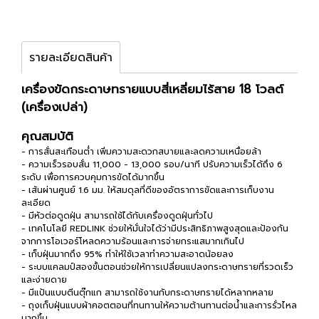
รายละเอียดสินค้า
เครื่องขัดกระดาษทรายแบบสี่เหลี่ยมไร้สาย 18 โวลต์
(เครื่องเปล่า)
คุณสมบัติ
- การสั่นสะเทือนต่ำ เพิ่มความสะดวกสบายและลดความเหนื่อยล้า
- ความเร็วรอบสั่น 11,000 - 13,000 รอบ/นาที ปรับความเร็วได้ถึง 6
ระดับ เพื่อการควบคุมการขัดได้มากขึ้น
- เส้นผ่านศูนย์ 1.6 มม. ให้สมดุลที่ดีของอัตราการขัดและการเก็บงาน
ละเอียด
- มีหัวต่อดูดฝุ่น สามารถใช้ได้กับเครื่องดูดฝุ่นทั่วไป
- เทคโนโลยี REDLINK ช่วยให้มั่นใจได้ว่ามีประสิทธิภาพสูงสุดและป้องกัน
จากการโอเวอร์โหลดความร้อนและการจ่ายกระแสมากเกินไป
- เก็บฝุ่นมากถึง 95% ทำให้ใช้เวลาทำความสะอาดน้อยลง
- ระบบแคลมป์สองขั้นตอนช่วยให้การเปลี่ยนแปลงกระดาษทรายที่รวดเร็ว
และง่ายดาย
- มีแป้นแบบตีนตุ๊กแก สามารถใช้งานกับกระดาษทรายได้หลากหลาย
- ถุงเก็บฝุ่นแบบผ้าคอตตอนที่ทนทานให้ความต้านทานต่อน้ำและการรั่วไหล
มากขึ้น