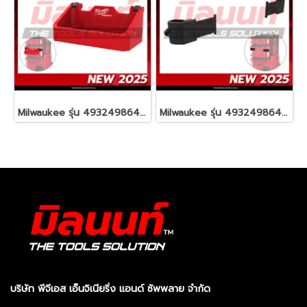
Milwaukee รุ่น 4932498647 PACKOUT™ ถาดสำหรับยึดกล่องเครื่องมือ รหัส 4932498647
Milwaukee รุ่น 4932498643 PACKOUT™ ขายึดกล่องเครื่องมือ (2 ชิ้น) รหัส 4932498643
บริษัท พีจีเอส เอ็นจิเนียริ่ง แอนด์ ซัพพลาย จำกัด