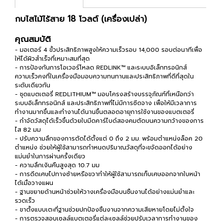
กบไสไม้ไร้สาย 18 โวลต์ (เครื่องเปล่า)
คุณสมบัติ
- มอเตอร์ 4 ขั้วประสิทธิภาพสูงให้ความเร็วรอบ 14,000 รอบต่อนาทีเพื่อ
ให้ได้ผิวสำเร็จที่เหมาะสมที่สุด
- การป้องกันการโอเวอร์โหลด REDLINK™ และระบบอิเล็กทรอนิกส์
ความเร็วคงที่ในเครื่องมือมอบความทนทานและประสิทธิภาพที่ดีที่สุดใน
ระดับเดียวกัน
- ชุดแบตเตอรี่ REDLITHIUM™ มอบโครงสร้างบรรจุภัณฑ์ที่เหนือกว่า
ระบบอิเล็กทรอนิกส์ และประสิทธิภาพที่ไม่มีการซีดจาง เพื่อให้มีเวลาการ
ทำงานมากขึ้นและทำงานได้นานขึ้นตลอดอายุการใช้งานของแบตเตอรี่
- กำจัดวัสดุได้เร็วขึ้นด้วยใบมีดคาร์ไบด์สองคมตัดบนความกว้างของการ
ไส 82 มม
- ปรับความลึกของการตัดได้ตั้งแต่ 0 ถึง 2 มม. พร้อมตำแหน่งล็อค 20
ตำแหน่ง ช่วยให้ผู้ใช้สามารถกำหนดปริมาณวัสดุที่จะขจัดออกได้อย่าง
แม่นยำในการผ่านครั้งเดียว
- ความลึกเงินคืนสูงสุด 10.7 มม
- การดีดเศษไปทางซ้ายหรือขวาทำให้ผู้ใช้สามารถเก็บเศษออกจากใบหน้า
ได้เมื่อวางแผน
- ฐานขยายด้านหน้าช่วยให้วางเครื่องมือบนชิ้นงานได้อย่างแม่นยำและ
รวดเร็ว
- ขาตั้งแบบเตะที่ฐานช่วยปกป้องชิ้นงานจากความเสียหายโดยไม่ตั้งใจ
- การตรวจสอบเซลล์แบตเตอรี่แต่ละเซลล์ช่วยปรับเวลาการทำงานของ