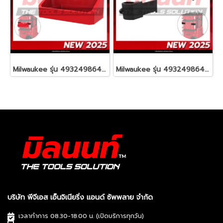
Milwaukee รุ่น 4932498647 PACKOUT™ ถาดสำหรับยึดกล่องเครื่องมือ รหัส 4932498647
Milwaukee รุ่น 4932498643 PACKOUT™ ขายึดกล่องเครื่องมือ (2 ชิ้น) รหัส 4932498643
บริษัท พีจีเอส เอ็นจิเนียริ่ง แอนด์ ซัพพลาย จำกัด
เวลาทำการ 08.30-18.00 น. (เปิดบริการทุกวัน)