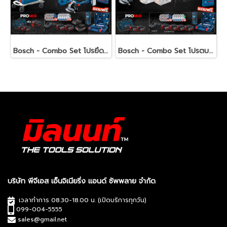
Bosch - Combo Set โปรยึดทรัพย์ สว่านโรตารี่+เครื่องเจียร์+เครื่องเป่าลม+สว่าน/ประแจกระแทกไร้สาย พร้อมแบตและแท่นชาร์จ
Bosch - Combo Set โปรตบทรัพย์ สว่านกระแทก+เครื่องเจียร์+สว่านโรตารี่+ไขควงกระแทก+เลเซอร์วัดระยะ พร้มอแบตและแท่นชาร์จ
บริษัท พีจีเอส เอ็นจิเนียริ่ง แอนด์ ซัพพลาย จำกัด
เวลาทำการ 08.30-18.00 น. (เปิดบริการทุกวัน)
099-004-5555
sales@gmail.net