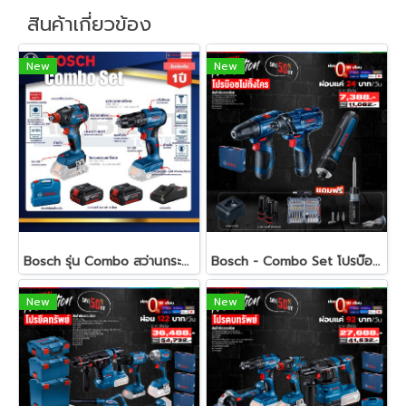
สินค้าเกี่ยวข้อง
New
New
Bosch รุ่น Combo สว่านกระแทกไร้สาย GSB 185-LI + ไขควงกระแทกไร้สาย GDX 18V-200 (พร้อมชุดอุปกรณ์) (06019J22K1)
Bosch - Combo Set โปรบ๊อชไม่ทิ้งใคร ไขควงไฟฟ้าไร้สาย+สว่านไร้สาย+ไขควงกระแทกไร้สาย พร้อมแบตและแท่นชาร์จ
New
New