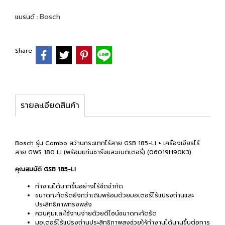
Bosch
แบรนด์ :
Share
รายละเอียดสินค้า
Bosch รุ่น Combo สว่านกระแทกไร้สาย GSB 185-LI + เครื่องเจียรไร้
สาย GWS 180 LI (พร้อมแท่นชาร์จและเเบตเตอรี่) (06019H90K3)
คุณสมบัติ GSB 185-LI
ทำงานได้มากขึ้นอย่างไร้ขีดจำกัด
ขนาดกะทัดรัดยิ่งกว่าเดิมพร้อมด้วยมอเตอร์ไร้แปรงถ่านและ
ประสิทธิภาพทรงพลัง
ควบคุมและใช้งานง่ายด้วยดีไซน์ขนาดกะทัดรัด
มอเตอร์ไร้แปรงถ่านประสิทธิภาพสูงช่วยให้ทำงานได้นานขึ้นต่อการ