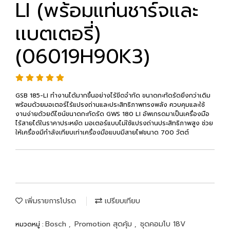
LI (พร้อมแท่นชาร์จและ
เเบตเตอรี่)
(06019H90K3)
GSB 185-LI ทำงานได้มากขึ้นอย่างไร้ขีดจำกัด ขนาดกะทัดรัดยิ่งกว่าเดิม
พร้อมด้วยมอเตอร์ไร้แปรงถ่านและประสิทธิภาพทรงพลัง ควบคุมและใช้
งานง่ายด้วยดีไซน์ขนาดกะทัดรัด GWS 180 LI อัพเกรดมาเป็นเครื่องมือ
ไร้สายได้ในราคาประหยัด มอเตอร์แบบไม่ใช้แปรงถ่านประสิทธิภาพสูง ช่วย
ให้เครื่องมีกำลังเทียบเท่าเครื่องมือแบบมีสายไฟขนาด 700 วัตต์
เพิ่มรายการโปรด
เปรียบเทียบ
Bosch
Promotion สุดคุ้ม
ชุดคอมโบ 18V
หมวดหมู่ :
,
,