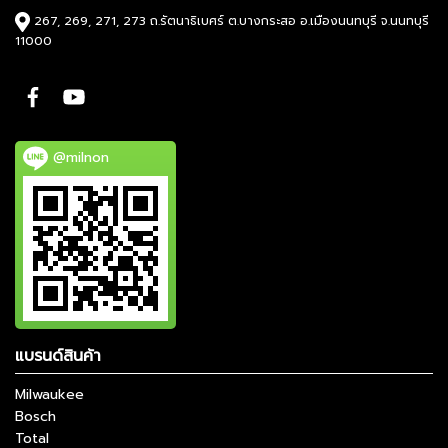
267, 269, 271, 273 ถ.รัตนาธิเบศร์ ต.บางกระสอ อ.เมืองนนทบุรี จ.นนทบุรี
11000
@milnon
แบรนด์สินค้า
Milwaukee
Bosch
Total