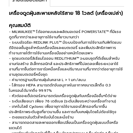
เครื่องดูดฝุ่นสะพายหลังไร้สาย 18 โวลต์ (เครื่องเปล่า)
คุณสมบัติ
- MILWAUKEE™ ได้ออกแบบและผลิตมอเตอร์ POWERSTATE™ ที่มีแรง
ดูดที่มากกว่าและอายุการใช้งานที่ยาวนานกว่า
- ระบบอัจฉริยะ REDLINK PLUS™ มีระบบป้องกันการใช้งานเกินพิกัดแบบ
ดิจิตอลขั้นสูงสำหรับเครื่องมือและแบตเตอรี่ และเพิ่มประสิทธิภาพการ
ทำงานภายใต้การใช้งานเครื่องมืออย่างหนักโดยเฉพาะ
- ชุดแบตเตอรี่ลิเธียมไอออน REDLITHIUM™ จะมอบชุดที่ดีเยี่ยมสำหรับ
งานก่อสร้าง อิเล็กทรอนิกส์ และประสิทธิภาพที่ไม่ลดลงเพื่อระยะเวลาใช้
งานที่มากขึ้นต่อการชาร์จหนึ่งครั้งและปริมาณงานที่มากกว่าต่ออายุการใช้
งานชุดแบตเตอรี่หนึ่งชุด
- ค่ามาตรฐานปริมาณฝุ่นในคลาส L > 1 มก./ลบ.ม.
- ไส้กรอง HEPA สามารถดักจับอนุภาคในอากาศขนาดเล็กถึง 0.3
ไมครอนได้มากถึง 99.97%
- หัวต่ออะแด็ปเตอร์สามารถต่อเครื่องดูดฝุ่นกับเครื่องมืออื่นๆได้ง่าย
- ระดับเสียงเบา เพียง 76 เดซิเบล (ระดับเสียงระหว่างเครื่องทำงาน)
- เทคโนโลยี Cyclonic เพื่ออายุการใช้งานของไส้กรองที่มากขึ้น
ประสิทธิภาพระดับสูงที่ยาวนานขึ้น และการเก็บเศษฝุ่นโดยไม่ต้องใช้ถุง
- ตะขอแขวนในตัวสำหรับบันไดและนั่งร้าน
- สามารถถอดสายสะพายออกเพื่อเปลี่ยนเป็นเครื่องดูดฝุ่นแบบตั้งหรือ
แขวนได้