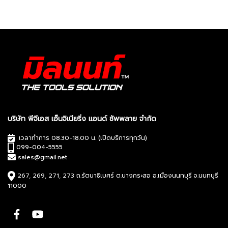
บริษัท พีจีเอส เอ็นจิเนียริ่ง แอนด์ ซัพพลาย จำกัด
เวลาทำการ 08.30-18.00 น. (เปิดบริการทุกวัน)
099-004-5555
sales@gmail.net
267, 269, 271, 273 ถ.รัตนาธิเบศร์ ต.บางกระสอ อ.เมืองนนทบุรี จ.นนทบุรี
11000