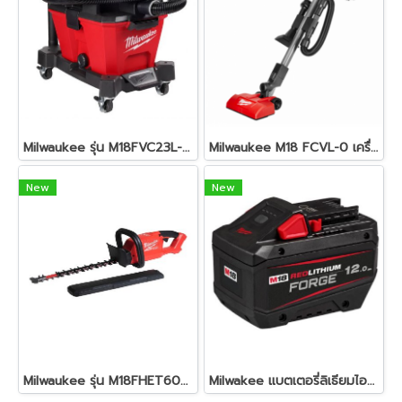
Milwaukee รุ่น M18FVC23L-0 รถเข็นดูดฝุ่นไร้สายขนาด 23 ลิตร
Milwaukee M18 FCVL-0 เครื่องดูดฝุ่นด้ามจับไร้สาย 18 โวลต์ (เครื่องเปล่า)
New
New
Milwaukee รุ่น M18FHET60G2-0 เครื่องตัดแต่งพุ่มไร้สาย
Milwakee แบตเตอรี่ลิเธียมไออน FORGE 12.0Ah 18V รุ่น M18FB12