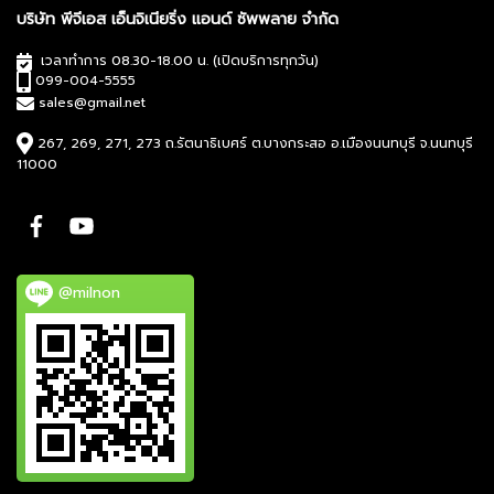
บริษัท พีจีเอส เอ็นจิเนียริ่ง แอนด์ ซัพพลาย จำกัด
เวลาทำการ 08.30-18.00 น. (เปิดบริการทุกวัน)
099-004-5555
sales@gmail.net
267, 269, 271, 273 ถ.รัตนาธิเบศร์ ต.บางกระสอ อ.เมืองนนทบุรี จ.นนทบุรี
11000
@milnon