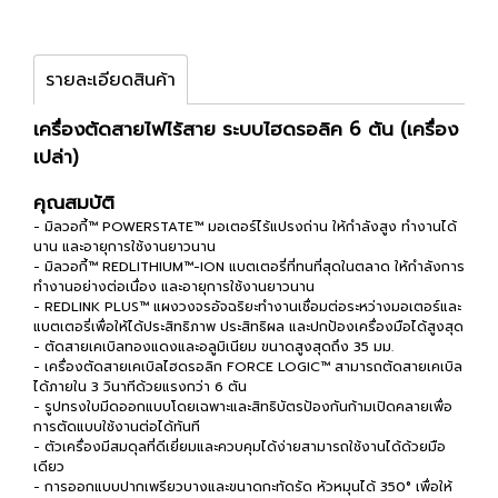
รายละเอียดสินค้า
เครื่องตัดสายไฟไร้สาย ระบบไฮดรอลิค 6 ตัน (เครื่อง
เปล่า)
คุณสมบัติ
- มิลวอกี้™ POWERSTATE™ มอเตอร์ไร้แปรงถ่าน ให้กำลังสูง ทำงานได้
นาน และอายุการใช้งานยาวนาน
- มิลวอกี้™ REDLITHIUM™-ION แบตเตอรี่ที่ทนที่สุดในตลาด ให้กำลังการ
ทำงานอย่างต่อเนื่อง และอายุการใช้งานยาวนาน
- REDLINK PLUS™ แผงวงจรอัจฉริยะทำงานเชื่อมต่อระหว่างมอเตอร์และ
แบตเตอรี่เพื่อให้ได้ประสิทธิภาพ ประสิทธิผล และปกป้องเครื่องมือได้สูงสุด
- ตัดสายเคเบิลทองแดงและอลูมิเนียม ขนาดสูงสุดถึง 35 มม.
- เครื่องตัดสายเคเบิลไฮดรอลิก FORCE LOGIC™ สามารถตัดสายเคเบิล
ได้ภายใน 3 วินาทีด้วยแรงกว่า 6 ตัน
- รูปทรงใบมีดออกแบบโดยเฉพาะและสิทธิบัตรป้องกันก้ามเปิดคลายเพื่อ
การตัดแบบใช้งานต่อได้ทันที
- ตัวเครื่องมีสมดุลที่ดีเยี่ยมและควบคุมได้ง่ายสามารถใช้งานได้ด้วยมือ
เดียว
- การออกแบบปากเพรียวบางและขนาดกะทัดรัด หัวหมุนได้ 350° เพื่อให้