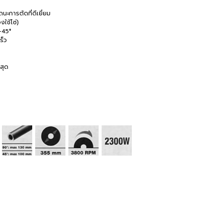
ะการตัดที่ดีเยี่ยม
งใช้โซ่)
 +45°
ร็ว
สุด