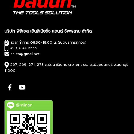
บริษัท พีจีเอส เอ็นจิเนียริ่ง แอนด์ ซัพพลาย จำกัด
เวลาทำการ 08.30-18.00 น. (เปิดบริการทุกวัน)
099-004-5555
sales@gmail.net
267, 269, 271, 273 ถ.รัตนาธิเบศร์ ต.บางกระสอ อ.เมืองนนทบุรี จ.นนทบุรี
11000
@milnon