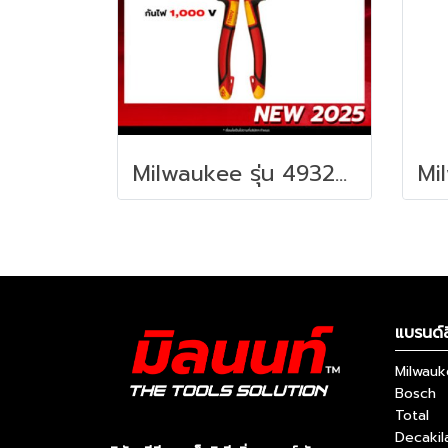
Milwaukee รุ่น 4932464572 คีมปากตรง หุ้มฉนวนกันไฟฟ้า VDE รหัส 4932464572
แบรนด์ส
Milwau
Bosch
Total
Decakil