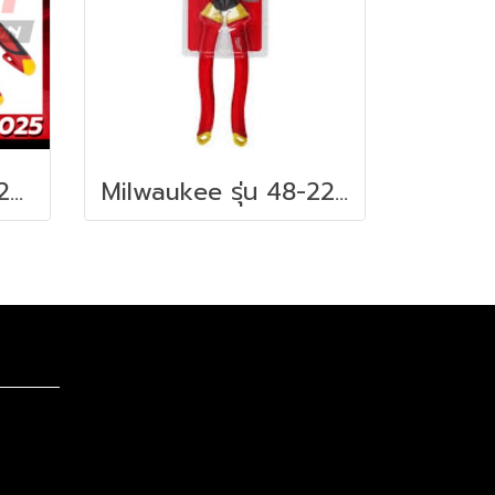
Milwaukee รุ่น 4932464567 คีมตัดปากเฉียง หุ้มฉนวนกันไฟฟ้า VDE รหัส 4932464567
Milwaukee รุ่น 48-22-2209 คีมตัดปากตรง 9 นิ้ว หุ้มฉนวนกันไฟฟ้า 1000 โวลต์