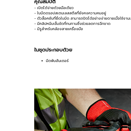
คุณสมบัติ
- เปิดได้ง่ายด้วยมือเดียว
- ใบมีดดรอปสเตนเลสสตีลที่ยังคงความคมอยู่
- ตัวล็อคซับที่ยึดใบมีด สามารถปิดได้อย่างง่ายดายเมื่อใช้งานเ
- มีคลิปหนีบเข็มขัดที่ทนทานซึ่งช่วยลดการฉีกขาด
- มีรูสำหรับคล้องสายเครื่องมือ
ในชุดประกอบด้วย
มีดพับฮันเตอร์