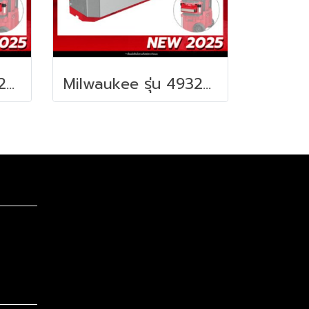
Milwaukee รุ่น 4932498650 PACKOUT™ ตะขอแขวนสำหรับยึดกล่องเครื่องมือ รหัส 4932498650
Milwaukee รุ่น 4932498644 PACKOUT™ ถาดเครื่องมือช่างสำหรับยึดกล่องเครื่องมือ รหัส 4932498644