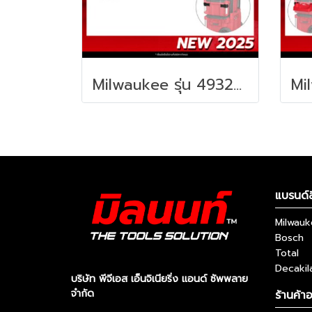
Milwaukee รุ่น 4932498643 PACKOUT™ ขายึดกล่องเครื่องมือ (2 ชิ้น) รหัส 4932498643
แบรนด์ส
Milwau
Bosch
Total
Decakil
บริษัท พีจีเอส เอ็นจิเนียริ่ง แอนด์ ซัพพลาย
จำกัด
ร้านค้า