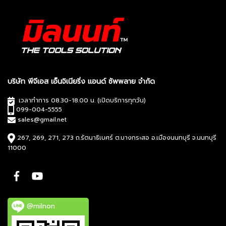
บริษัท พีจีเอส เอ็นจิเนียริ่ง แอนด์ ซัพพลาย จำกัด
เวลาทำการ 08.30-18.00 น. (เปิดบริการทุกวัน)
099-004-5555
sales@gmail.net
267, 269, 271, 273 ถ.รัตนาธิเบศร์ ต.บางกระสอ อ.เมืองนนทบุรี จ.นนทบุรี
11000
@milnon