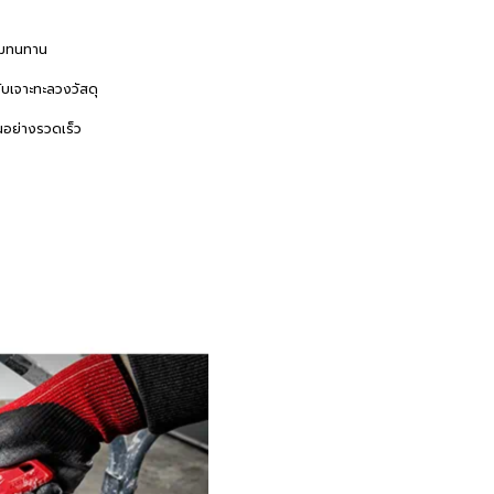
ามทนทาน
บเจาะทะลวงวัสดุ
นอย่างรวดเร็ว