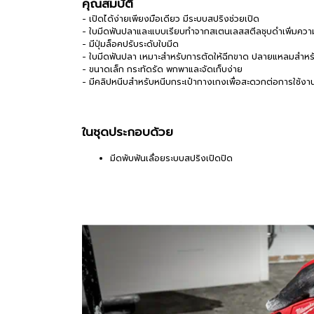
คุณสมบัติ
- เปิดได้ง่ายเพียงมือเดียว มีระบบสปริงช่วยเปิด
- ใบมีดฟันปลาและแบบเรียบทำจากสเตนเลสสตีลชุบดำเพิ่มคว
- มีปุ่มล็อคปรับระดับใบมีด
- ใบมีดฟันปลา เหมาะสำหรับการตัดให้ฉีกขาด ปลายแหลมสำหรั
- ขนาดเล็ก กระทัดรัด พกพาและจัดเก็บง่าย
- มีคลิปหนีบสำหรับหนีบกระเป๋ากางเกงเพื่อสะดวกต่อการใช้งา
ในชุดประกอบด้วย
มีดพับฟันเลื่อยระบบสปริงเปิดปิด