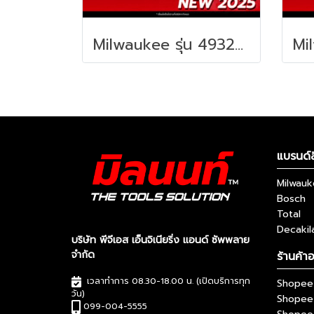
Milwaukee รุ่น 4932498643 PACKOUT™ ขายึดกล่องเครื่องมือ (2 ชิ้น) รหัส 4932498643
แบรนด์ส
Milwau
Bosch
Total
Decakil
บริษัท พีจีเอส เอ็นจิเนียริ่ง แอนด์ ซัพพลาย
จำกัด
ร้านค้า
เวลาทำการ 08.30-18.00 น. (เปิดบริการทุก
Shopee 
วัน)
Shopee
099-004-5555