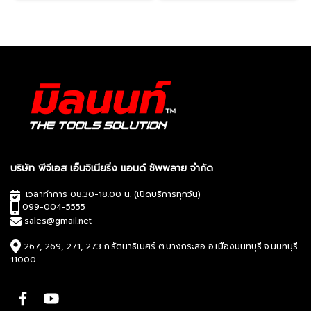
บริษัท พีจีเอส เอ็นจิเนียริ่ง แอนด์ ซัพพลาย จำกัด
เวลาทำการ 08.30-18.00 น. (เปิดบริการทุกวัน)
099-004-5555
sales@gmail.net
267, 269, 271, 273 ถ.รัตนาธิเบศร์ ต.บางกระสอ อ.เมืองนนทบุรี จ.นนทบุรี
11000