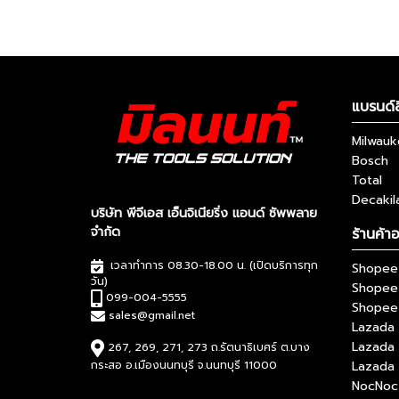
แบรนด์ส
Milwau
Bosch
Total
Decakil
บริษัท พีจีเอส เอ็นจิเนียริ่ง แอนด์ ซัพพลาย
จำกัด
ร้านค้า
เวลาทำการ 08.30-18.00 น. (เปิดบริการทุก
Shopee 
วัน)
Shopee
099-004-5555
Shopee 
sales@gmail.net
Lazada 
Lazada
267, 269, 271, 273 ถ.รัตนาธิเบศร์ ต.บาง
กระสอ อ.เมืองนนทบุรี จ.นนทบุรี 11000
Lazada 
NocNoc 