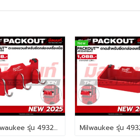
New
Milwaukee รุ่น 4932498650 PACKOUT™ ตะขอแขวนสำหรับยึดกล่องเครื่องมือ รหัส 4932498650