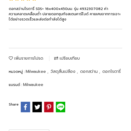
ดอกสว่านโรตารี่ SDS+ 16x400x450มม. รุ่น 4932307082 ค่า
ความคลาดเคลื่อนต่ำ ปลายดอกชุบทังสเตนคาร์ไบด์ คายเศษจากการเจาะ
ได้อย่างรวดเร็วและส่งต่อกำลังได้สูง
เพิ่มรายการโปรด
เปรียบเทียบ
Milwaukee
วัสดุสิ้นเปลือง
ดอกสว่าน
ดอกโรตารี่
หมวดหมู่ :
,
,
,
Milwaukee
แบรนด์ :
Share