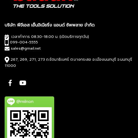
บริษัท พีจีเอส เอ็นจิเนียริ่ง แอนด์ ซัพพลาย จำกัด
เวลาทำการ 08.30-18.00 น. (เปิดบริการทุกวัน)
099-004-5555
sales@gmail.net
267, 269, 271, 273 ถ.รัตนาธิเบศร์ ต.บางกระสอ อ.เมืองนนทบุรี จ.นนทบุรี
11000
@milnon