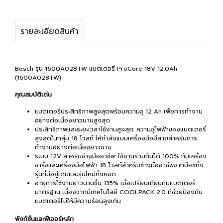
รายละเอียดสินค้า
Bosch รุ่น 1600A028TW แบตเตอรี่ ProCore 18V 12.0Ah
(1600A028TW)
คุณสมบัติเด่น​
แบตเตอรี่ประสิทธิภาพสูงสุดพร้อมความจุ 12 Ah เพื่อการทำงาน
อย่างต่อเนื่องยาวนานสูงสุด
ประสิทธิภาพและระยะเวลาใช้งานสูงสุด: ความจุไฟฟ้าของแบตเตอรี่
สูงสุดในกลุ่ม 18 โวลท์ ให้กำลังแบบเครื่องมือมีสายสำหรับการ
ทำงานอย่างต่อเนื่องยาวนาน
ระบบ 12V สำหรับช่างมืออาชีพ: ใช้งานร่วมกันได้ 100% กับเครื่อง
ชาร์จและเครื่องมือไฟฟ้า 18 โวลท์สำหรับช่างมืออาชีพจากบ๊อชทั้ง
รุ่นที่มีอยู่เดิมและรุ่นใหม่ทั้งหมด
อายุการใช้งานยาวนานขึ้น 135% เมื่อเปรียบเทียบกับแบตเตอรี่
มาตรฐาน เนื่องจากมีเทคโนโลยี COOLPACK 2.0 ที่ช่วยป้องกัน
แบตเตอรี่ไม่ให้มีความร้อนสูงเกิน
ฟังก์ชั่นและฟีเจอร์หลัก