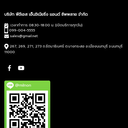
บริษัท พีจีเอส เอ็นจิเนียริ่ง แอนด์ ซัพพลาย จำกัด
เวลาทำการ 08.30-18.00 น. (เปิดบริการทุกวัน)
099-004-5555
sales@gmail.net
267, 269, 271, 273 ถ.รัตนาธิเบศร์ ต.บางกระสอ อ.เมืองนนทบุรี จ.นนทบุรี
11000
@milnon