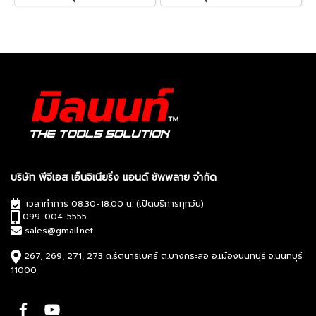
บริษัท พีจีเอส เอ็นจิเนียริ่ง แอนด์ ซัพพลาย จำกัด
เวลาทำการ 08.30-18.00 น. (เปิดบริการทุกวัน)
099-004-5555
sales@gmail.net
267, 269, 271, 273 ถ.รัตนาธิเบศร์ ต.บางกระสอ อ.เมืองนนทบุรี จ.นนทบุรี
11000