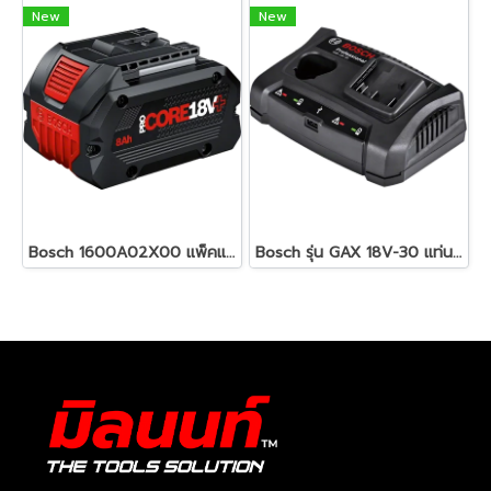
New
New
Bosch 1600A02X00 แพ็คแบตเตอรี่ ProCORE18V+ 8.0Ah
Bosch รุ่น GAX 18V-30 แท่นชาร์จเร็ว 12-18โวลต์ 2 ช่องเสียบ (10.8/12/14.4/18 V) (1600A011A9)