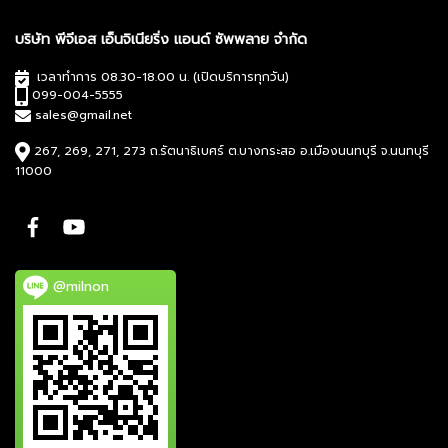
บริษัท พีจีเอส เอ็นจิเนียริ่ง แอนด์ ซัพพลาย จำกัด
เวลาทำการ 08.30-18.00 น. (เปิดบริการทุกวัน)
099-004-5555
sales@gmail.net
267, 269, 271, 273 ถ.รัตนาธิเบศร์ ต.บางกระสอ อ.เมืองนนทบุรี จ.นนทบุรี
11000
@milnon