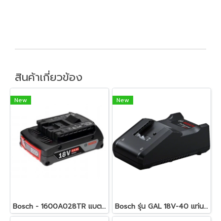
สินค้าเกี่ยวข้อง
New
New
Bosch - 1600A028TR แบตเตอรี่ LI-ION GBA 18V 2.0AH
Bosch รุ่น GAL 18V-40 แท่นชาร์จเร็ว 18 V. (1600A019RJ)