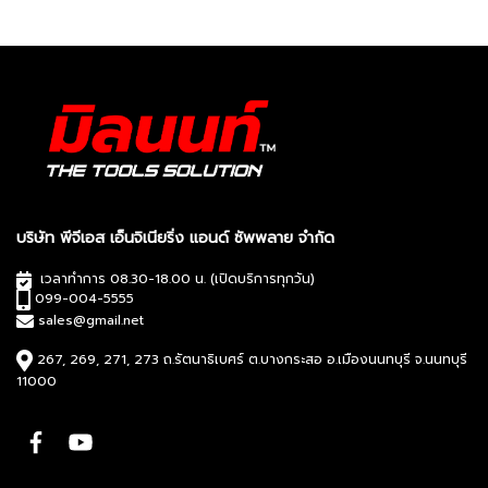
บริษัท พีจีเอส เอ็นจิเนียริ่ง แอนด์ ซัพพลาย จำกัด
เวลาทำการ 08.30-18.00 น. (เปิดบริการทุกวัน)
099-004-5555
sales@gmail.net
267, 269, 271, 273 ถ.รัตนาธิเบศร์ ต.บางกระสอ อ.เมืองนนทบุรี จ.นนทบุรี
11000