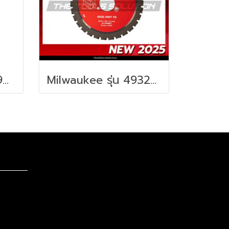
Milwaukee 49-10-9001 ชุดใบตัดอเนกประสงค์มัลติทูล 3 ใบ
Milwaukee รุ่น 4932499702 ใบตัดเหล็กเส้น รหัส 4932499702