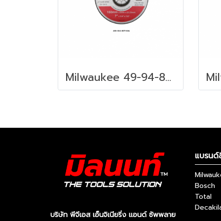
Milwaukee 49-94-8710A ใบเจียร 7 นิ้ว 180 X 6.0 X 22.23 มม.
แบรนด์ส
Milwau
Bosch
Total
Decakil
บริษัท พีจีเอส เอ็นจิเนียริ่ง แอนด์ ซัพพลาย