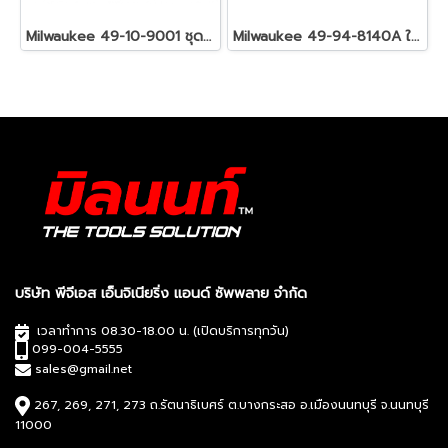
Milwaukee 49-10-9001 ชุดใบตัดอเนกประสงค์มัลติทูล 3 ใบ
Milwaukee 49-94-8140A ใบตัด 14 นิ้ว 355 X 3 X 25.4 มม.
บริษัท พีจีเอส เอ็นจิเนียริ่ง แอนด์ ซัพพลาย จำกัด
เวลาทำการ 08.30-18.00 น. (เปิดบริการทุกวัน)
099-004-5555
sales@gmail.net
267, 269, 271, 273 ถ.รัตนาธิเบศร์ ต.บางกระสอ อ.เมืองนนทบุรี จ.นนทบุรี
11000