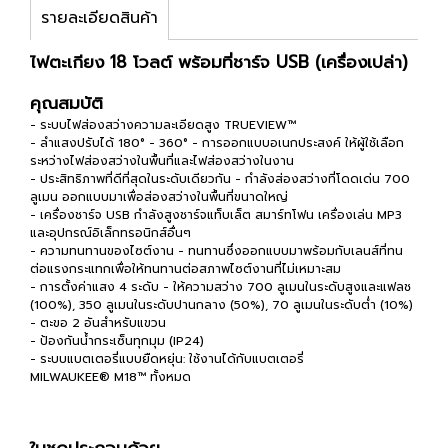
รายละเอียดสินค้า
ไฟตะเกียง 18 โวลต์ พร้อมที่ชาร์จ USB (เครื่องเปล่า)
คุณสมบัติ
- ระบบไฟส่องสว่างความละเอียดสูง TRUEVIEW™
- ลำแสงปรับได้ 180° - 360° - การออกแบบอเนกประสงค์ ให้ผู้ใช้เลือก
ระหว่างไฟส่องสว่างในพื้นที่และไฟส่องสว่างในงาน
- ประสิทธิภาพที่ดีที่สุดในระดับเดียวกัน - กำลังส่องสว่างที่โดดเด่น 700
ลูเมน ออกแบบมาเพื่อส่องสว่างในพื้นที่ขนาดใหญ่
- เครื่องชาร์จ USB กำลังสูงชาร์จแท็บเล็ต สมาร์ทโฟน เครื่องเล่น MP3
และอุปกรณ์อิเล็กทรอนิกส์อื่นๆ
- ความทนทานของไซต์งาน - ทนทานซึ่งออกแบบมาพร้อมกับเลนส์ที่ทน
ต่อแรงกระแทกเพื่อให้ทนทานต่อสภาพไซต์งานที่ไม่เหมาะสม
- การตั้งค่าแสง 4 ระดับ - ให้ความสว่าง 700 ลูเมนในระดับสูงและแฟลช
(100%), 350 ลูเมนในระดับปานกลาง (50%), 70 ลูเมนในระดับต่ำ (10%)
- ตะขอ 2 อันสำหรับแขวน
- ป้องกันน้ำกระเซ็นทุกมุม (IP24)
- ระบบแบตเตอรี่แบบยืดหยุ่น: ใช้งานได้กับแบตเตอรี่
MILWAUKEE® M18™ ทั้งหมด
ในชุดประกอบด้วย