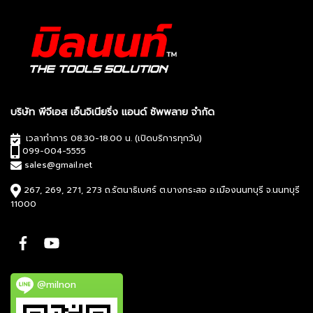
บริษัท พีจีเอส เอ็นจิเนียริ่ง แอนด์ ซัพพลาย จำกัด
เวลาทำการ 08.30-18.00 น. (เปิดบริการทุกวัน)
099-004-5555
sales@gmail.net
267, 269, 271, 273 ถ.รัตนาธิเบศร์ ต.บางกระสอ อ.เมืองนนทบุรี จ.นนทบุรี
11000
@milnon