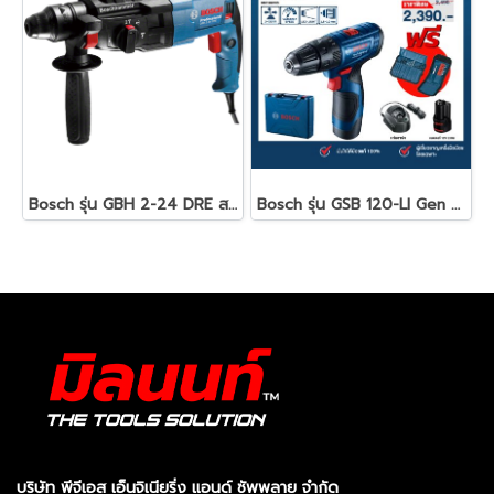
Bosch รุ่น GBH 2-24 DRE สว่านโรตารี่ไฟฟ้า 790 วัตต์ 24 mm. 3 ระบบ ปรับรอบ ซ้าย-ขวาได้ (06112721K0)
Bosch รุ่น GSB 120-LI Gen 3 สว่านกระแทกไร้สาย 12 โวลต์ แบตเตอรี่ 2.0 Ah 1 ก้อน และแท่นชาร์จ (06019G81K5)
บริษัท พีจีเอส เอ็นจิเนียริ่ง แอนด์ ซัพพลาย จำกัด