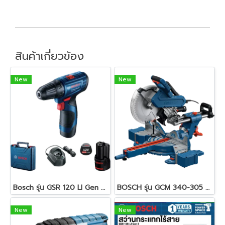
สินค้าเกี่ยวข้อง
New
New
Bosch รุ่น GSR 120 LI Gen 3 สว่านไร้สาย 12 โวลต์ แบตเตอรี่ 2.0 Ah / 2ก้อน แท่นชาร์จ (06019G80K0)
BOSCH รุ่น GCM 340-305 D แท่นตัดองศา รหัส 0601B600K0
New
New