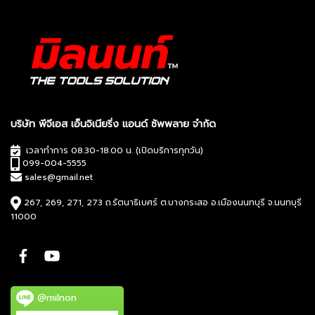
บริษัท พีจีเอส เอ็นจิเนียริ่ง แอนด์ ซัพพลาย จำกัด
เวลาทำการ 08.30-18.00 น. (เปิดบริการทุกวัน)
099-004-5555
sales@gmail.net
267, 269, 271, 273 ถ.รัตนาธิเบศร์ ต.บางกระสอ อ.เมืองนนทบุรี จ.นนทบุรี
11000
@milnon