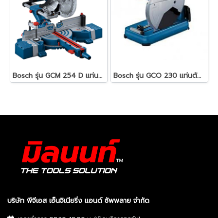
Bosch รุ่น GCM 254 D แท่นตัดองศา แบบสไลด์ 1800 วัตต์ 4800 รอบ/นาที มีเลเซอร์นำตัด พร้อมใบตัดไม้ Expert 40 T ( 0601B530K0 )
Bosch รุ่น GCO 230 แท่นตัดไฟเบอร์ 14" (0601B560K0)
บริษัท พีจีเอส เอ็นจิเนียริ่ง แอนด์ ซัพพลาย จำกัด