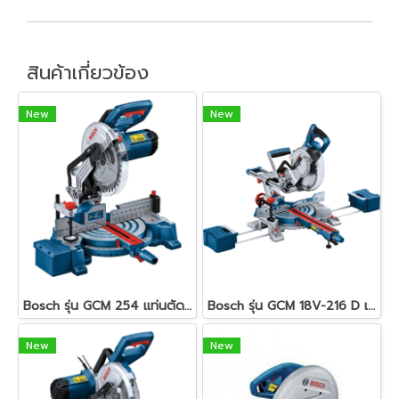
สินค้าเกี่ยวข้อง
New
New
Bosch รุ่น GCM 254 แท่นตัดองศา 1750 วัตต์ 5000 รอบ/นาที มีเลเซอร์นำตัด พร้อมใบตัดไม้ Expert 40 T ( 0601B520K0 )
Bosch รุ่น GCM 18V-216 D เครื่องเลื่อยองศา 18V ขนาด 8" BITURBO Brushles ตัดลึกได้ 66 ม.ม. เลเซอร์นำตัด 2 เส้น (0601B51080)
New
New