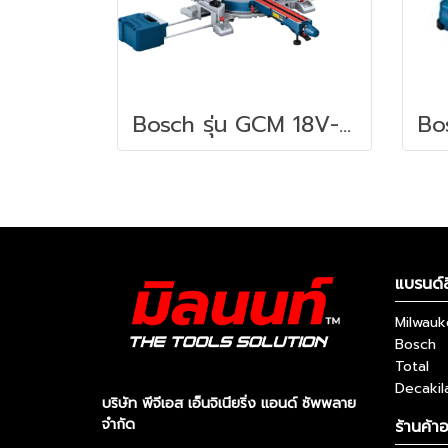
Bosch รุ่น GCM 18V-216 D เครื่องเลื่อยองศา 18V ขนาด 8" BITURBO Brushles ตัดลึกได้ 66 ม.ม. เลเซอร์นำตัด 2 เส้น (0601B51080)
แบรนด์ส
Milwau
Bosch
Total
Decakil
บริษัท พีจีเอส เอ็นจิเนียริ่ง แอนด์ ซัพพลาย
จำกัด
ร้านค้า