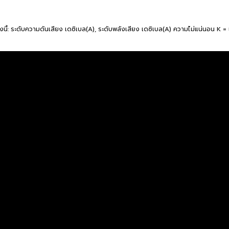
งนี้: ระดับความดันเสียง เดซิเบล(A), ระดับพลังเสียง เดซิเบล(A) ความไม่แน่นอน K = 