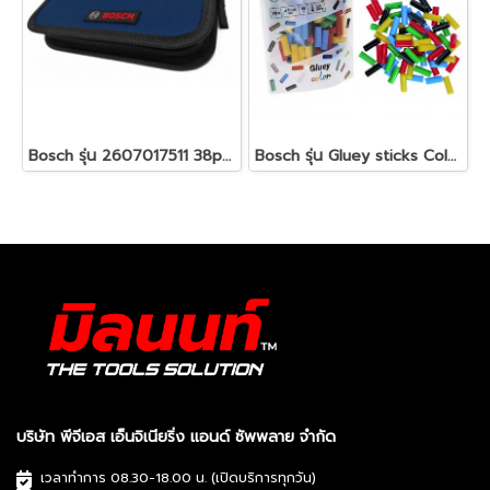
Bosch รุ่น 2607017511 38pcs bag pack set (SDB + socket + hand screw driver) ชุดดอกไขควง BOSCH 38 ชิ้น รหัส 2607017511
Bosch รุ่น Gluey sticks Color กาวแท่ง คละสี (2608002005)
บริษัท พีจีเอส เอ็นจิเนียริ่ง แอนด์ ซัพพลาย จำกัด
เวลาทำการ 08.30-18.00 น. (เปิดบริการทุกวัน)