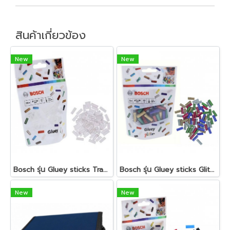
สินค้าเกี่ยวข้อง
New
New
Bosch รุ่น Gluey sticks Transpa กาวแท่ง สีใส (2608002004)
Bosch รุ่น Gluey sticks Glitter กาวแท่ง กากเพชร คละสี (2608002006)
New
New