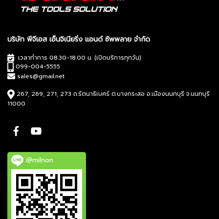
บริษัท พีจีเอส เอ็นจิเนียริ่ง แอนด์ ซัพพลาย จำกัด
เวลาทำการ 08.30-18.00 น. (เปิดบริการทุกวัน)
099-004-5555
sales@gmail.net
267, 269, 271, 273 ถ.รัตนาธิเบศร์ ต.บางกระสอ อ.เมืองนนทบุรี จ.นนทบุรี
11000
@milnon