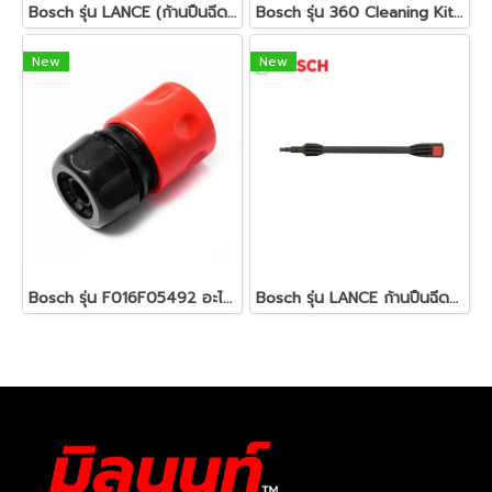
Bosch รุ่น LANCE (ก้านปืนฉีดน้ำ) ก้านปืน AQT 33-10 , 33-11, 35-12, 42-13 EasyAquatak 100, 110, 120(F016F05135)
Bosch รุ่น 360 Cleaning Kit New ชุดทำความสะอาดรถ (ปื้นสั้น 360 องศา, สายต่อขยาย 6 เมตร, ผ้าไมโครไฟเบอร์)(F016800612)
New
New
Bosch รุ่น F016F05492 อะไหล่ เครื่องฉีดน้ำ ข้อต่อสายยางน้ำ
Bosch รุ่น LANCE ก้านปืนฉีดน้ำ AQT 45-14 x Advance Aquatak 140, 150, 160 (F016F05281) (1ชิ้น)